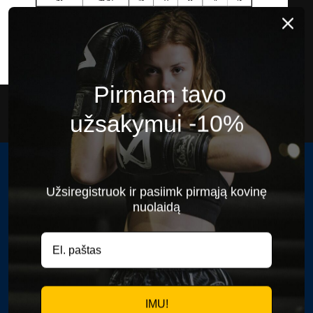
Pirmam tavo
užsakymui -10%
Fightgear Lojalumo Klubas
Kontaktai
DUK
Užsiregistruok ir pasiimk pirmąją kovinę
Apie mus
nuolaidą
Akcijos
Prekiniai ženklai
Straipsniai
PRENUMERUOK NAUJIENAS
IMU!