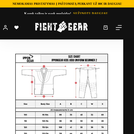
NEMOKAMAS PRISTATYMAS Į PAŠTOMATĄ PERKANT UŽ 80€ IR DAUGIAU
Skip
Kaupk taškus ir gauk nuolaidas!
SUŽINOTI DAUGIAU
to
content
Shopping
cart