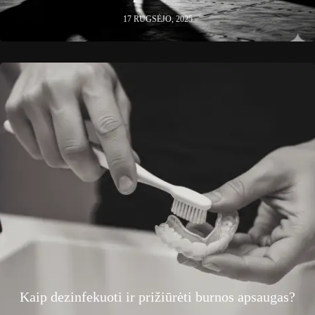
17 RUGSĖJO, 2025
Kaip dezinfekuoti ir prižiūrėti burnos apsaugas?