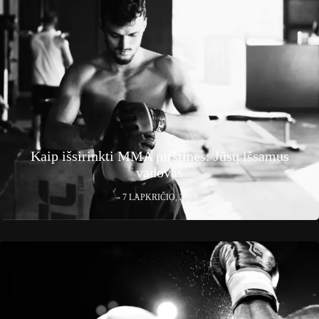
Kaip išsirinkti MMA pirštines: Jūsų išsamus
vadovas
7 LAPKRIČIO, 2023