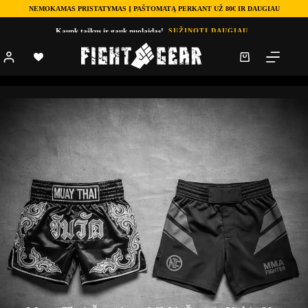
NEMOKAMAS PRISTATYMAS Į PAŠTOMATĄ PERKANT UŽ 80€ IR DAUGIAU
Kaupk taškus ir gauk nuolaidas!
SUŽINOTI DAUGIAU