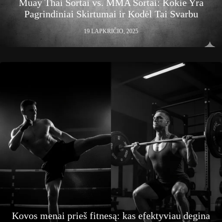
Muay Thai Šortai vs. MMA Šortai: Kokie Yra
Pagrindiniai Skirtumai ir Kodėl Tai Svarbu
19 LAPKRIČIO, 2025
Kovos menai prieš fitnesą: kas efektyviau degina