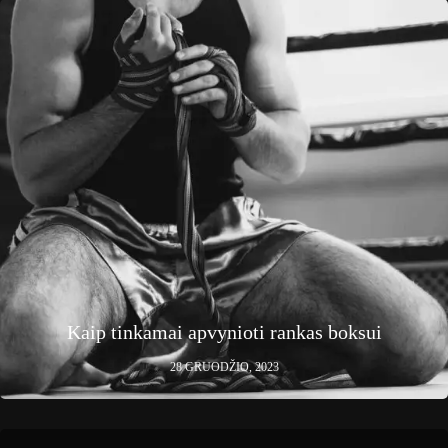
Kaip tinkamai apvynioti rankas boksui
28 GRUODŽIO, 2023