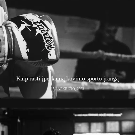
Kaip rasti įperkamą kovinio sporto įrangą
15 LAPKRIČIO, 2023