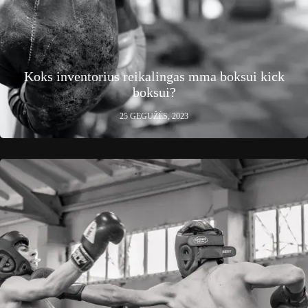
Koks inventorius reikalingas mma boksui kick
boksui?
25 GEGUŽĖS, 2023