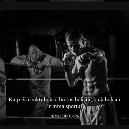
Kaip išsirinkti bokso bintus boksui, kick boksui
ir mma sportui
26 VASARIO, 2024