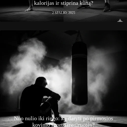
kalorijas ir stiprina kūną?
2 SPALIO, 2025
Nuo nulio iki ringo: ką daryti po pirmosios
kovinio sporto treniruotės?