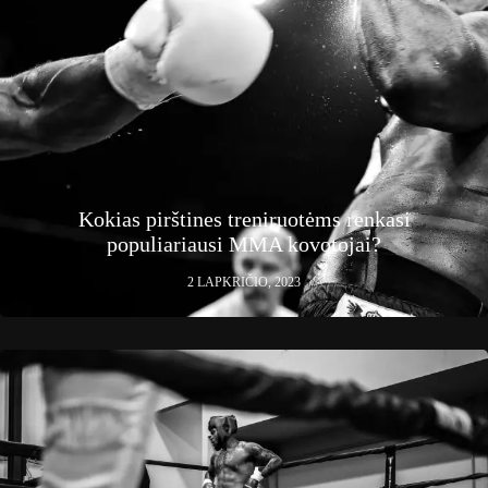
Kokias pirštines treniruotėms renkasi
populiariausi MMA kovotojai?
2 LAPKRIČIO, 2023