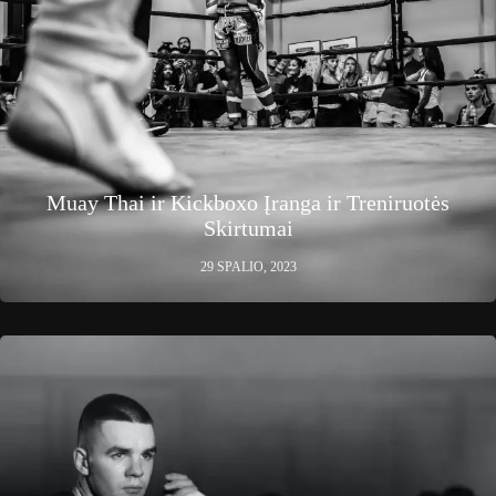
Muay Thai ir Kickboxo Įranga ir Treniruotės
Skirtumai
29 SPALIO, 2023