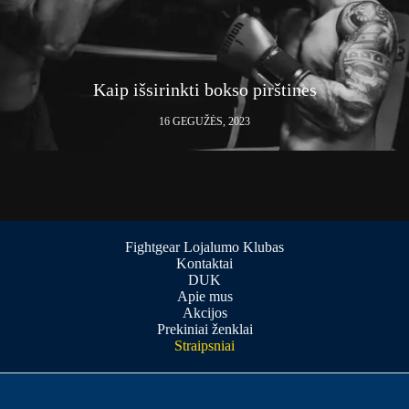
Kaip išsirinkti bokso pirštines
16 GEGUŽĖS, 2023
Fightgear Lojalumo Klubas
Kontaktai
DUK
Apie mus
Akcijos
Prekiniai ženklai
Straipsniai