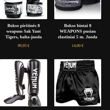
Bokso pirštinės 8
Bokso bintai 8
weapons Sak Yant
WEAPONS pusiau
Tigers, balta-juoda
elastiniai 5 m. Juoda
99,95
€
14,00
€