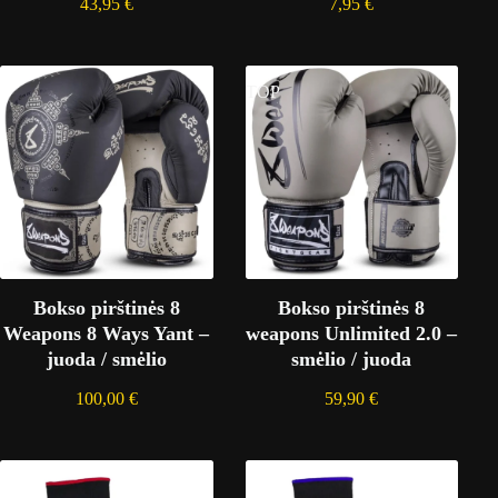
43,95
€
7,95
€
TOP
Bokso pirštinės 8
Bokso pirštinės 8
Weapons 8 Ways Yant –
weapons Unlimited 2.0 –
juoda / smėlio
smėlio / juoda
100,00
€
59,90
€