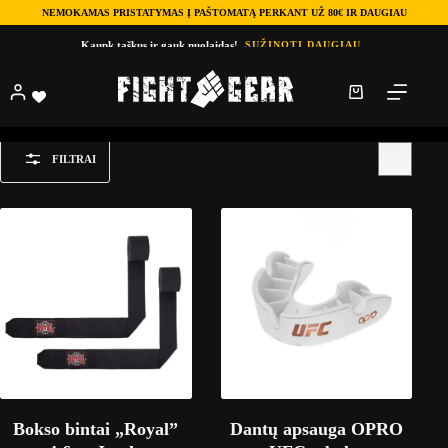
NEMOKAMAS PRISTATYMAS Į PAŠTOMATĄ PERKANT UŽ 80€ IR DAUGIAU
Kaupk taškus ir gauk nuolaidas!
SUŽINOTI DAUGIAU
Parduotuve
Sportas
Sportas
FILTRAI
Bokso bintai „Royal”
Dantų apsauga OPRO