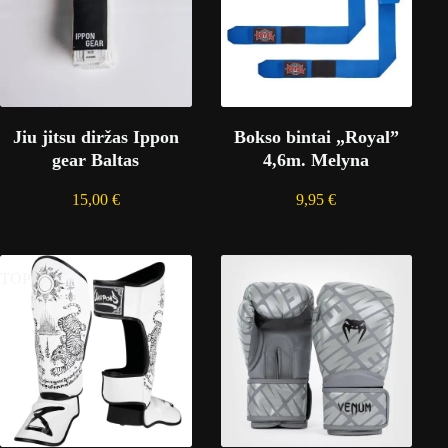
Jiu jitsu diržas Ippon
Bokso bintai „Royal”
gear Baltas
4,6m. Melyna
15,00
€
9,95
€
TOP