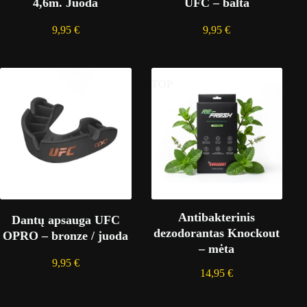
4,6m. Juoda
UFC – balta
9,95
€
9,95
€
TOP
Antibakterinis
Dantų apsauga UFC
dezodorantas Knockout
OPRO – bronze / juoda
– mėta
9,95
€
14,95
€