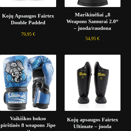
Marškinėliai „8
Kojų Apsaugos Fairtex
Weapons Samurai 2.0“
Double Padded
– juoda/raudona
79,95
€
54,95
€
TOP
Vaikiškos bokso
Kojų apsaugos Fairtex
pirštinės 8 weapons Jipe
Ultimate – juoda