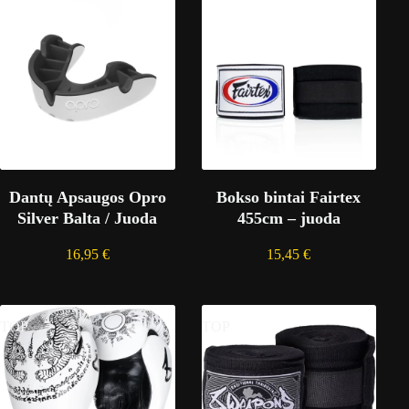
Dantų Apsaugos Opro
Bokso bintai Fairtex
Silver Balta / Juoda
455cm – juoda
16,95
€
15,45
€
TOP
TOP