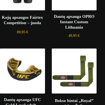
Dantų apsauga OPRO
Kojų apsaugos Fairtex
Instant Custom
Competition – juoda
Lithuania
89,95
€
49,95
€
Dantų apsauga UFC
Bokso bintai „Royal”
Gold Level adult –