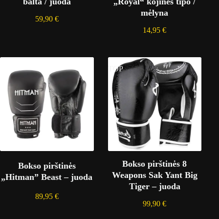
balta / juoda
„Royal“ kojinės tipo /
mėlyna
59,90
€
14,95
€
TOP
Bokso pirštinės 8
Bokso pirštinės
Weapons Sak Yant Big
„Hitman” Beast – juoda
Tiger – juoda
89,95
€
99,90
€