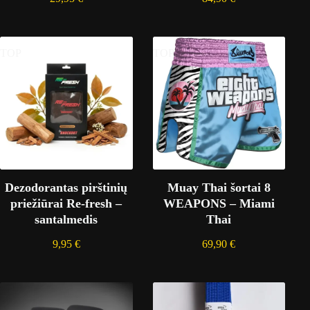
TOP
TOP
Dezodorantas pirštinių
Muay Thai šortai 8
priežiūrai Re-fresh –
WEAPONS – Miami
santalmedis
Thai
9,95
€
69,90
€