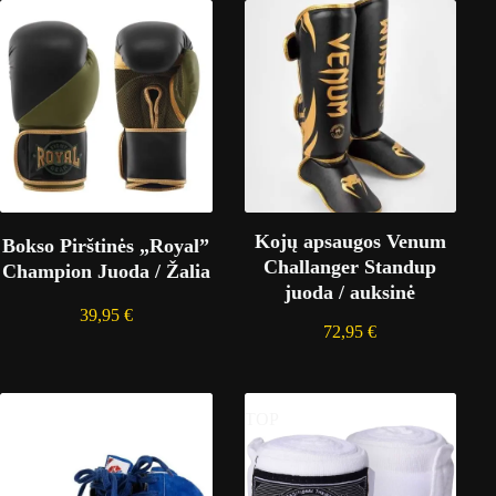
Kojų apsaugos Venum
Bokso Pirštinės „Royal”
Challanger Standup
Champion Juoda / Žalia
juoda / auksinė
39,95
€
72,95
€
TOP