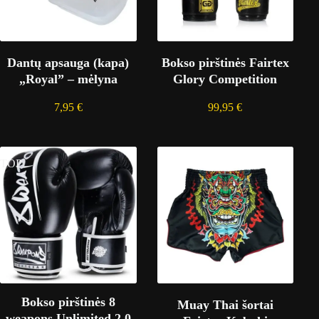
Dantų apsauga (kapa)
Bokso pirštinės Fairtex
„Royal” – mėlyna
Glory Competition
7,95
€
99,95
€
TOP
Bokso pirštinės 8
Muay Thai šortai
weapons Unlimited 2.0