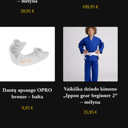
– mėlyna
109,95
€
28,95
€
Vaikiška dziudo kimono
Dantų apsaugo OPRO
„Ippon gear beginner 2”
bronze – balta
– mėlyna
9,95
€
35,95
€