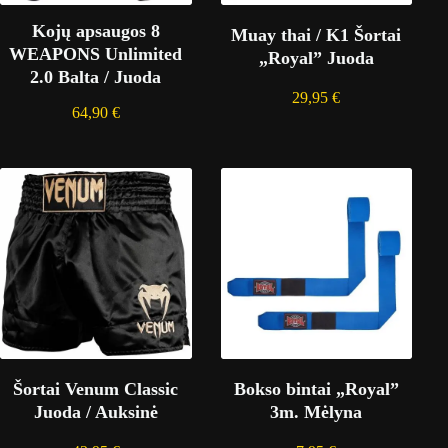
Kojų apsaugos 8
Muay thai / K1 Šortai
WEAPONS Unlimited
„Royal” Juoda
2.0 Balta / Juoda
29,95
€
64,90
€
Šortai Venum Classic
Bokso bintai „Royal”
Juoda / Auksinė
3m. Mėlyna