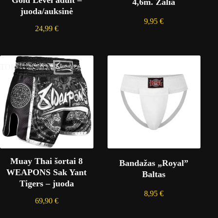
4,6m. Žalia
juoda/auksinė
9,95
€
24,99
€
TOP
Muay Thai šortai 8
Bandažas „Royal”
WEAPONS Sak Yant
Baltas
Tigers – juoda
8,95
€
69,90
€