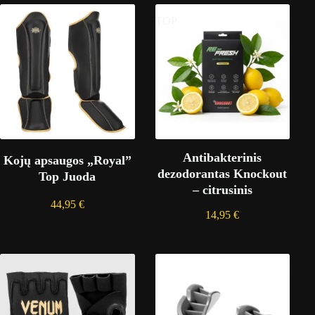
TOP
Antibakterinis
Kojų apsaugos „Royal”
dezodorantas Knockout
Top Juoda
– citrusinis
44,95
€
14,95
€