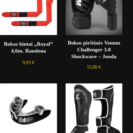
Bokso pirštinės Venum
Bokso bintai „Royal”
Challenger 3.0
4,6m. Raudona
Shockwave – Juoda
9,95
€
55,00
€
TOP