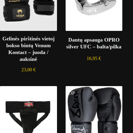
Gelinės pirštinės vietoj
Dantų apsauga OPRO
bokso bintų Venum
silver UFC – balta/pilka
Kontact – juoda /
16,95
€
auksinė
23,00
€
TOP