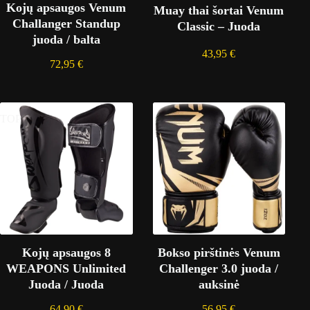
Kojų apsaugos Venum
Muay thai šortai Venum
Challanger Standup
Classic – Juoda
juoda / balta
43,95
€
72,95
€
TOP
Kojų apsaugos 8
Bokso pirštinės Venum
WEAPONS Unlimited
Challenger 3.0 juoda /
Juoda / Juoda
auksinė
64,90
€
56,95
€