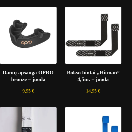
Dantų apsauga OPRO
Bokso bintai „Hitman”
bronze – juoda
4,5m. – juoda
9,95
€
14,95
€