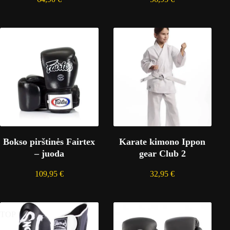
Bokso pirštinės Fairtex
Karate kimono Ippon
– juoda
gear Club 2
109,95
€
32,95
€
TOP