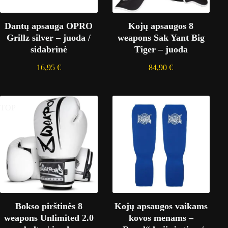
Dantų apsauga OPRO
Kojų apsaugos 8
Grillz silver – juoda /
weapons Sak Yant Big
sidabrinė
Tiger – juoda
16,95
€
84,90
€
TOP
Bokso pirštinės 8
Kojų apsaugos vaikams
weapons Unlimited 2.0
kovos menams –