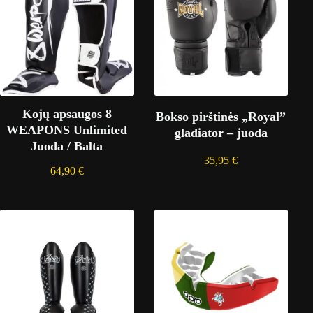
Kojų apsaugos 8
Bokso pirštinės „Royal”
WEAPONS Unlimited
gladiator – juoda
Juoda / Balta
35,95
€
64,90
€