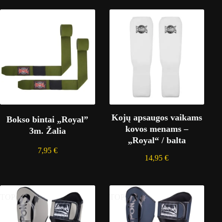
Kojų apsaugos vaikams
Bokso bintai „Royal”
kovos menams –
3m. Žalia
„Royal“ / balta
7,95
€
14,95
€
TOP
TOP