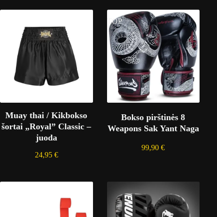
TOP
Muay thai / Kikbokso
Bokso pirštinės 8
šortai „Royal” Classic –
Weapons Sak Yant Naga
juoda
99,90
€
24,95
€