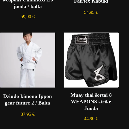
Fairtex Kabuki
juoda / balta
54,95
€
59,90
€
TOP
Muay thai šortai 8
Dziudo kimono Ippon
WEAPONS strike
gear future 2 / Balta
Juoda
37,95
€
44,90
€