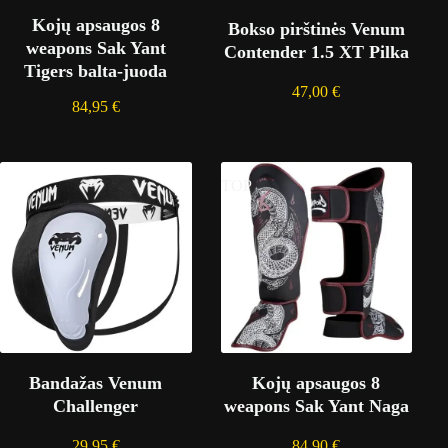
Kojų apsaugos 8
Bokso pirštinės Venum
weapons Sak Yant
Contender 1.5 XT Pilka
Tigers balta-juoda
47,00
€
84,95
€
TOP
Bandažas Venum
Kojų apsaugos 8
Challenger
weapons Sak Yant Naga
29,95
€
84,90
€