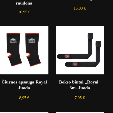
raudona
15,00
€
16,95
€
Čiurnos apsauga Royal
Bokso bintai „Royal”
Juoda
3m. Juoda
8,95
€
7,95
€