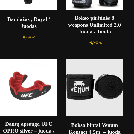
Bokso pirštinės 8
Bandažas „Royal”
weapons Unlimited 2.0
Juodas
Juoda / Juoda
8,95
€
59,90
€
Dantų apsauga UFC
Bokso bintai Venum
OPRO silver – juoda /
Kontact 4.5m. – juoda