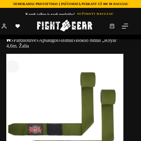
NEMOKAMAS PRISTATYMAS Į PAŠTOMATĄ PERKANT UŽ 80€ IR DAUGIAU
Kaupk taškus ir gauk nuolaidas!
SUŽINOTI DAUGIAU
Parduotuve
Apsaugos
Bintai
Bokso bintai „Royal”
4,6m. Žalia