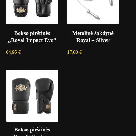
Bokso pirštinės
Metalinė šokdynė
„Royal Impact Evo”
Royal – Silver
64,95
€
17,00
€
Bokso pirštinės