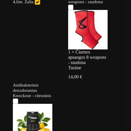
4,6m. Žalia
weapons - raudona
1
×
Čiurnos
apsaugos 8 weapons
- raudona
Turime
14,00
€
Antibakterinis
dezodorantas
Knockout - citrusinis