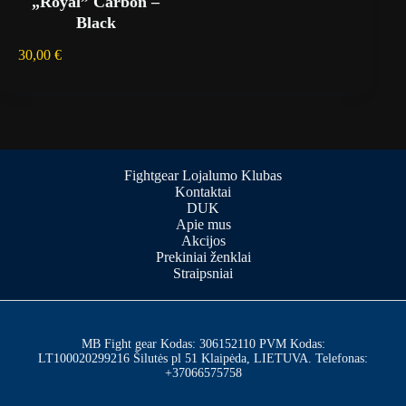
„Royal” Carbon –
Black
30,00
€
Fightgear Lojalumo Klubas
Kontaktai
DUK
Apie mus
Akcijos
Prekiniai ženklai
Straipsniai
MB Fight gear Kodas: 306152110 PVM Kodas:
LT100020299216 Šilutės pl 51 Klaipėda, LIETUVA. Telefonas:
+37066575758