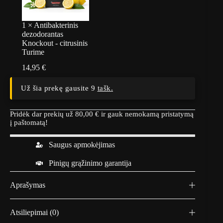
1
×
Antibakterinis
dezodorantas
Knockout - citrusinis
Turime
14,95
€
Už šia prekę gausite 9
tašk.
Pridėk dar prekių už
80,00
€
ir gauk nemokamą pristatymą
į paštomatą!
Saugus apmokėjimas
Pinigų grąžinimo garantija
Aprašymas
Atsiliepimai (0)