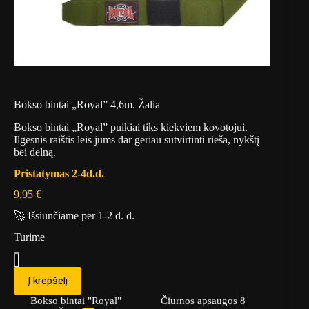
Bokso bintai „Royal” 4,6m. Žalia
Bokso bintai „Royal” puikiai tiks kiekviem kovotojui.
Ilgesnis raištis leis jums dar geriau sutvirtinti rieša, nykštį
bei delną.
Pristatymas 2-4d.d.
9,95
€
🚀 Išsiunčiame per 1-2 d. d.
Turime
Į krepšelį
Bokso bintai "Royal"
Čiurnos apsaugos 8