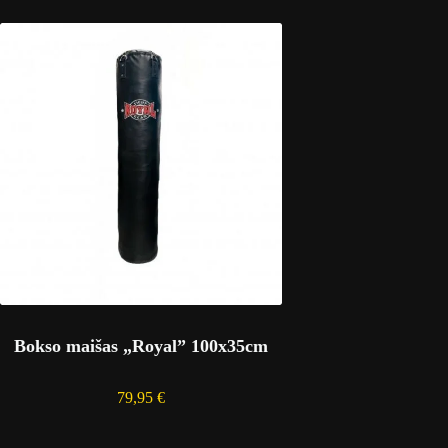
Bokso maišas „Royal” 100x35cm
79,95
€