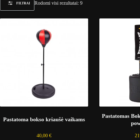
Rūšiuojama
Rodomi visi rezultatai: 9
FILTRAI
pagal
populiarumą
Pastatomas Bok
Pastatoma bokso kriaušė vaikams
pow
40,00
€
21