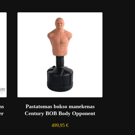
ms
Pastatomas bokso manekenas
er
Century BOB Body Opponent
499,95
€