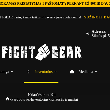
OKAMAS PRISTATYMAS Į PAŠTOMATĄ PERKANT UŽ 80€ IR DAU
TGEAR nariu, kaupk taškus ir paversk juos nuolaidomis!
SUŽINOTI DA
Adresas:
Šilutės pl.
ranga
Inventorius
Medicina
Kriaušės ir maišai
Fightgear
Parduotuve
Inventorius
Kriaušės ir maišai