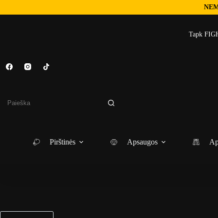
NEM
Skip
to
Tapk FIGH
content
No
results
Pirštinės
Apsaugos
Ap