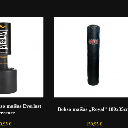
so maišas Everlast
Bokso maišas „Royal” 180x35c
ercore
9,95
€
159,95
€