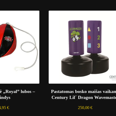
ė „Royal” lubos –
Pastatomas bosko maišas vaika
indys
Century Lil´ Dragon Wavemast
4,95
€
250,00
€