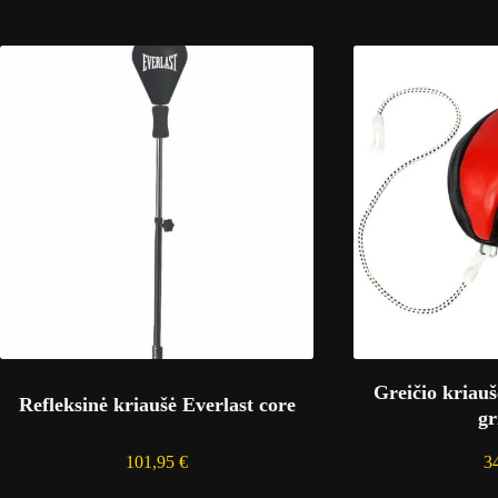
Greičio kriauš
Refleksinė kriaušė Everlast core
gr
101,95
€
3