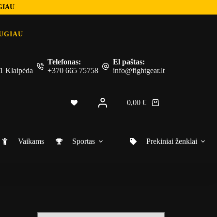
GIAU
UGIAU
Telefonas:
El paštas:
 51 Klaipėda
+370 665 75758
info@fightgear.lt
0,00
€
Shopping
cart
Vaikams
Sportas
Prekiniai ženklai