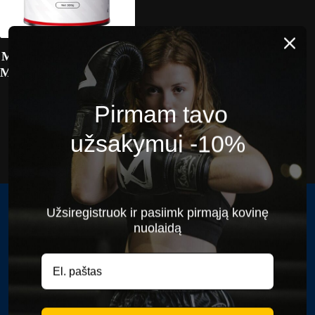
Mikronizuotas Kreatino
Monohidratas ICONFIT
(300 g)
Pirmam tavo
11,90
€
užsakymui -10%
Fightgear Lojalumo Klubas
Užsiregistruok ir pasiimk pirmąją kovinę
Kontaktai
nuolaidą
DUK
Apie mus
Akcijos
Prekiniai ženklai
Straipsniai