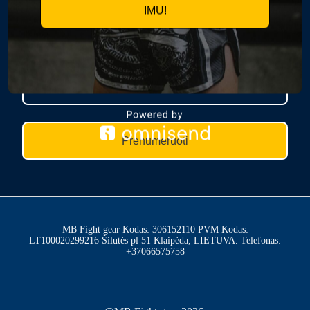
IMU!
PRENUMERUOK NAUJIENAS
Prenumeruoti
MB Fight gear Kodas: 306152110 PVM Kodas:
LT100020299216 Šilutės pl 51 Klaipėda, LIETUVA. Telefonas:
+37066575758