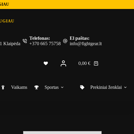
GIAU
UGIAU
Telefonas:
El paštas:
 51 Klaipėda
+370 665 75758
info@fightgear.lt
0,00
€
Shopping
cart
Vaikams
Sportas
Prekiniai ženklai