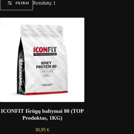
Rezultatų: 1
FILTRAI
TOP
ICONFIT Išrūgų baltymai 80 (TOP
Produktas, 1KG)
30,95
€