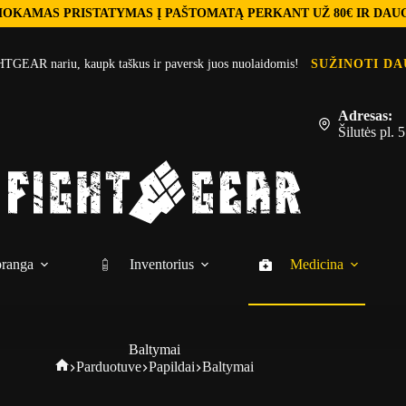
OKAMAS PRISTATYMAS Į PAŠTOMATĄ PERKANT UŽ 80€ IR DAU
TGEAR nariu, kaupk taškus ir paversk juos nuolaidomis!
SUŽINOTI DA
Adresas:
Šilutės pl.
ranga
Inventorius
Medicina
Baltymai
Fightgear
Parduotuve
Papildai
Baltymai