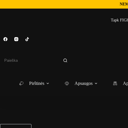
NEM
Skip
to
Tapk FIGH
content
No
results
Pirštinės
Apsaugos
Ap