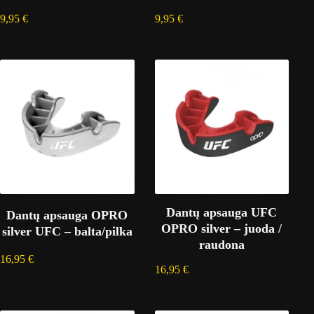
9,95
€
9,95
€
Dantų apsauga UFC
Dantų apsauga OPRO
OPRO silver – juoda /
silver UFC – balta/pilka
raudona
16,95
€
16,95
€