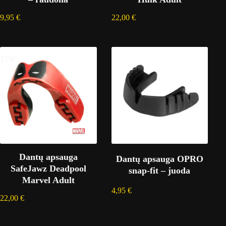
9,95
€
22,00
€
TOP
Dantų apsauga
Dantų apsauga OPRO
SafeJawz Deadpool
snap-fit – juoda
Marvel Adult
4,95
€
22,00
€