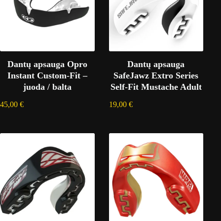
Dantų apsauga Opro
Dantų apsauga
Instant Custom-Fit –
SafeJawz Extro Series
juoda / balta
Self-Fit Mustache Adult
45,00
€
19,00
€