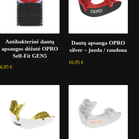
Antibakterinė dantų
Dantų apsauga OPRO
apsaugos dėžutė OPRO
silver – juoda / raudona
Self-Fit GEN5
16,95
€
6,95
€