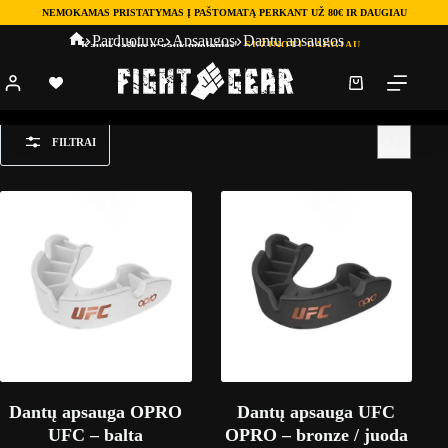
NEMOKAMAS PRISTATYMAS Į PAŠTOMATĄ PERKANT UŽ 80€ IR DAUGIAU
Parduotuve
Apsaugos
Dantų apsaugos
Kaupk taškus ir gauk nuolaidas!
SUŽINOTI DAUGIAU
Dantų apsaugos
FILTRAI
Dantų apsauga OPRO
Dantų apsauga UFC
UFC – balta
OPRO – bronze / juoda