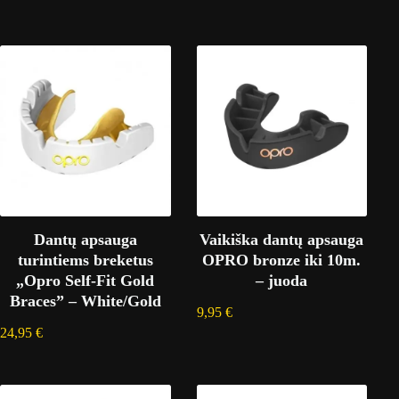
Dantų apsauga
Vaikiška dantų apsauga
turintiems breketus
OPRO bronze iki 10m.
„Opro Self-Fit Gold
– juoda
Braces” – White/Gold
9,95
€
24,95
€