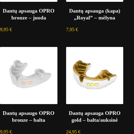
Dantų apsauga OPRO
Dantų apsauga (kapa)
bronze – juoda
„Royal” – mėlyna
9,95
€
7,95
€
Dantų apsaugo OPRO
Dantų apsauga OPRO
bronze – balta
gold – balta/auksinė
9,95
€
24,95
€