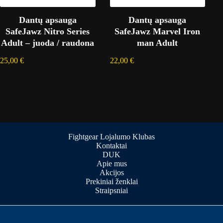
Dantų apsauga
Dantų apsauga
SafeJawz Nitro Series
SafeJawz Marvel Iron
Adult – juoda / raudona
man Adult
25,00
€
22,00
€
Fightgear Lojalumo Klubas
Kontaktai
DUK
Apie mus
Akcijos
Prekiniai ženklai
Straipsniai