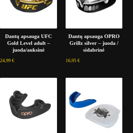
Dantų apsauga UFC
Dantų apsauga OPRO
Gold Level adult –
Grillz silver – juoda /
juoda/auksinė
sidabrinė
24,99
€
16,95
€