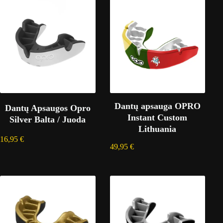
Dantų apsauga OPRO
Dantų Apsaugos Opro
Instant Custom
Silver Balta / Juoda
Lithuania
16,95
€
49,95
€