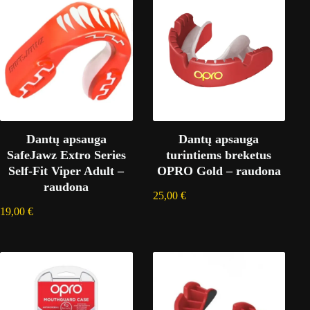
Dantų apsauga
Dantų apsauga
SafeJawz Extro Series
turintiems breketus
Self-Fit Viper Adult –
OPRO Gold – raudona
raudona
25,00
€
19,00
€