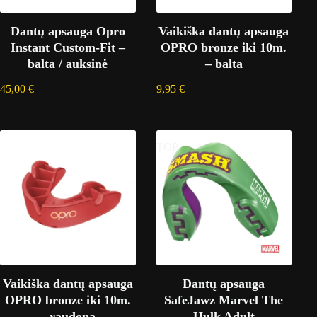
Dantų apsauga Opro
Vaikiška dantų apsauga
Instant Custom-Fit –
OPRO bronze iki 10m.
balta / auksinė
– balta
45,00
€
9,95
€
TOP
Vaikiška dantų apsauga
Dantų apsauga
OPRO bronze iki 10m.
SafeJawz Marvel The
– raudona
Hulk Adult