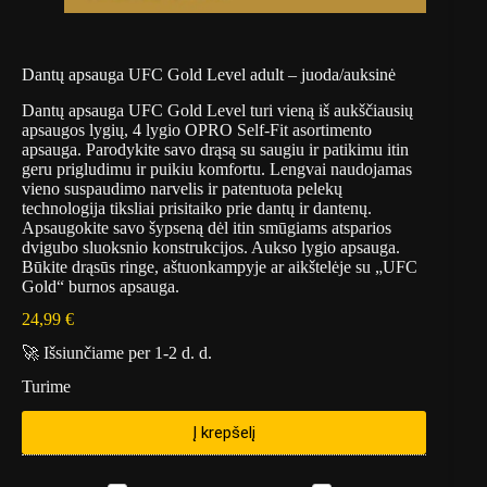
Dantų apsauga UFC Gold Level adult – juoda/auksinė
Dantų apsauga UFC Gold Level turi vieną iš aukščiausių
apsaugos lygių, 4 lygio OPRO Self-Fit asortimento
apsauga. Parodykite savo drąsą su saugiu ir patikimu itin
geru prigludimu ir puikiu komfortu. Lengvai naudojamas
vieno suspaudimo narvelis ir patentuota pelekų
technologija tiksliai prisitaiko prie dantų ir dantenų.
Apsaugokite savo šypseną dėl itin smūgiams atsparios
dvigubo sluoksnio konstrukcijos. Aukso lygio apsauga.
Būkite drąsūs ringe, aštuonkampyje ar aikštelėje su „UFC
Gold“ burnos apsauga.
24,99
€
🚀 Išsiunčiame per 1-2 d. d.
Turime
Į krepšelį