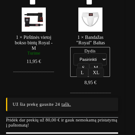
P
B
i
a
r
n
š
d
t
a
i
ž
n
a
ė
s
1
×
Pirštinės vietoj
1
×
Bandažas
s
"
bokso bintų Royal -
"Royal" Baltas
v
R
M
Dydis
i
o
Turime
e
y
11,95
€
t
a
S
M
o
l
L
XL
j
"
b
B
8,95
€
o
a
k
l
s
t
o
a
b
s
Už šia prekę gausite 24
tašk.
i
n
t
Pridėk dar prekių už
80,00
€
ir gauk nemokamą pristatymą
ų
į paštomatą!
R
o