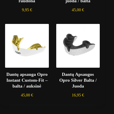
raudona
juoda / balta
9,95
€
45,00
€
Dantų apsauga Opro
Dantų Apsaugos
Instant Custom-Fit –
Opro Silver Balta /
balta / auksinė
Juoda
45,00
€
16,95
€