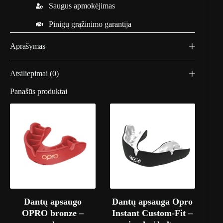
Saugus apmokėjimas
y
a
Pinigų grąžinimo garantija
l
-
M
Aprašymas
Atsiliepimai (0)
Panašūs produktai
Dantų apsaugo
Dantų apsauga Opro
OPRO bronze –
Instant Custom-Fit –