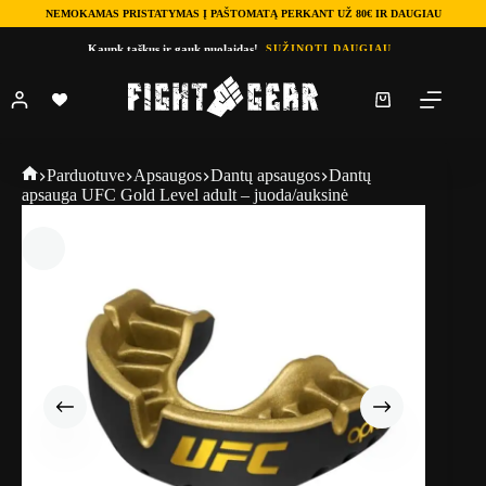
NEMOKAMAS PRISTATYMAS Į PAŠTOMATĄ PERKANT UŽ 80€ IR DAUGIAU
Skip
Kaupk taškus ir gauk nuolaidas!
SUŽINOTI DAUGIAU
to
content
Shopping
cart
Fightgear
Parduotuve
Apsaugos
Dantų apsaugos
Dantų
apsauga UFC Gold Level adult – juoda/auksinė