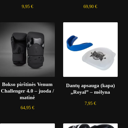
9,95
€
69,90
€
Bokso pirštinės Venum
Dantų apsauga (kapa)
Challenger 4.0 – juoda /
„Royal” – mėlyna
matinė
7,95
€
64,95
€