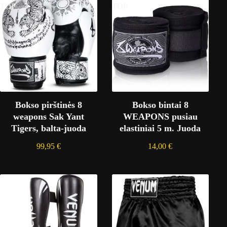
TOP
TOP
Bokso pirštinės 8
Bokso bintai 8
weapons Sak Yant
WEAPONS pusiau
Tigers, balta-juoda
elastiniai 5 m. Juoda
99,95
€
14,00
€