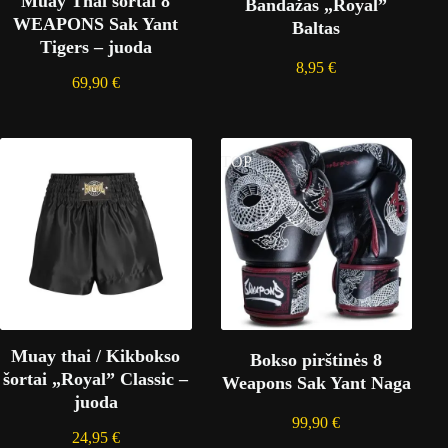
Muay Thai šortai 8
Bandažas „Royal”
WEAPONS Sak Yant
Baltas
Tigers – juoda
8,95
€
69,90
€
TOP
Muay thai / Kikbokso
Bokso pirštinės 8
šortai „Royal” Classic –
Weapons Sak Yant Naga
juoda
99,90
€
24,95
€