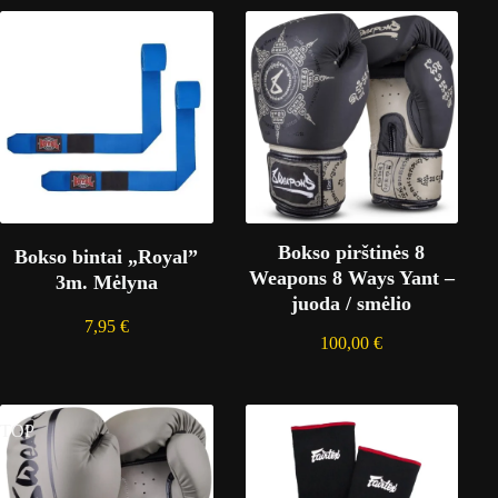
Bokso pirštinės 8
Bokso bintai „Royal”
Weapons 8 Ways Yant –
3m. Mėlyna
juoda / smėlio
7,95
€
100,00
€
TOP