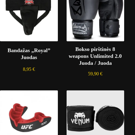
Bokso pirštinės 8
Bandažas „Royal”
weapons Unlimited 2.0
Juodas
Juoda / Juoda
8,95
€
59,90
€