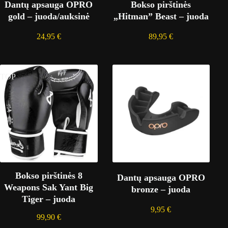
Dantų apsauga OPRO
Bokso pirštinės
gold – juoda/auksinė
„Hitman” Beast – juoda
24,95
€
89,95
€
TOP
Bokso pirštinės 8
Dantų apsauga OPRO
Weapons Sak Yant Big
bronze – juoda
Tiger – juoda
9,95
€
99,90
€