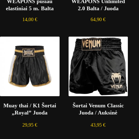
WEAPONS pusiau
WEAPONS Unlimited
elastiniai 5 m. Balta
2.0 Balta / Juoda
14,00
€
64,90
€
Muay thai / K1 Šortai
Šortai Venum Classic
„Royal” Juoda
Juoda / Auksinė
29,95
€
43,95
€