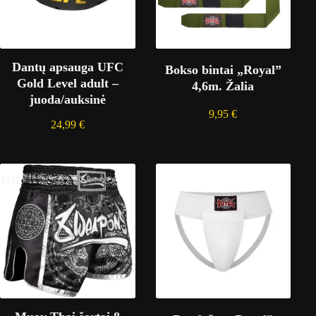
Dantų apsauga UFC
Bokso bintai „Royal”
Gold Level adult –
4,6m. Žalia
juoda/auksinė
9,95
€
24,99
€
TOP