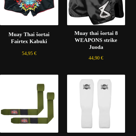
Muay thai šortai 8
Muay Thai šortai
WEAPONS strike
Fairtex Kabuki
Juoda
54,95
€
44,90
€