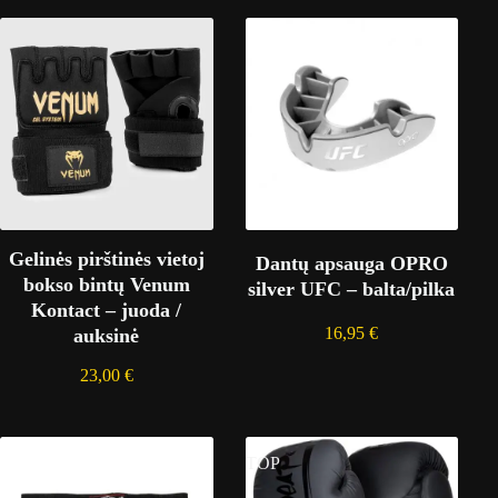
Gelinės pirštinės vietoj
Dantų apsauga OPRO
bokso bintų Venum
silver UFC – balta/pilka
Kontact – juoda /
16,95
€
auksinė
23,00
€
TOP