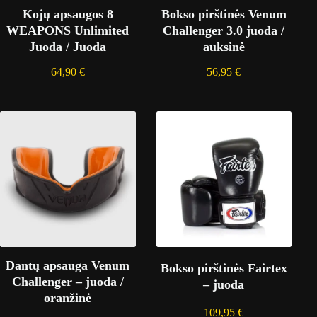
Kojų apsaugos 8
Bokso pirštinės Venum
WEAPONS Unlimited
Challenger 3.0 juoda /
Juoda / Juoda
auksinė
64,90
€
56,95
€
Dantų apsauga Venum
Bokso pirštinės Fairtex
Challenger – juoda /
– juoda
oranžinė
109,95
€