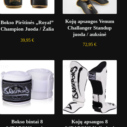
Kojų apsaugos Venum
Bokso Pirštinės „Royal”
Challanger Standup
Champion Juoda / Žalia
juoda / auksinė
39,95
€
72,95
€
TOP
TOP
Bokso bintai 8
Kojų apsaugos 8