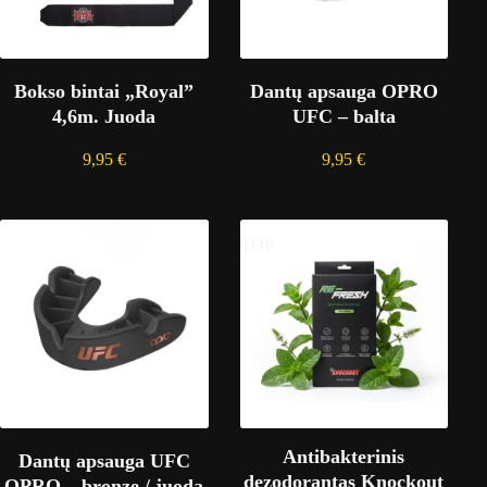
Bokso bintai „Royal”
Dantų apsauga OPRO
4,6m. Juoda
UFC – balta
9,95
€
9,95
€
TOP
Antibakterinis
Dantų apsauga UFC
dezodorantas Knockout
OPRO – bronze / juoda