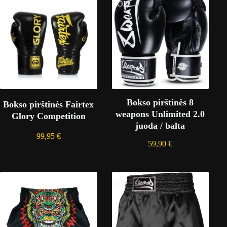
TOP
Bokso pirštinės 8
Bokso pirštinės Fairtex
weapons Unlimited 2.0
Glory Competition
juoda / balta
99,95
€
59,90
€
TOP