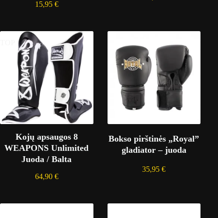
15,95
€
TOP
Kojų apsaugos 8
Bokso pirštinės „Royal”
WEAPONS Unlimited
gladiator – juoda
Juoda / Balta
35,95
€
64,90
€