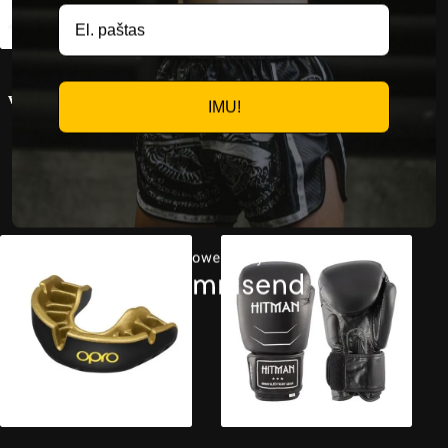
Bokso pirštinės 8
Kojų apsaugos vaikams
weapons Unlimited 2.0
kovos menams –
IMU!
balta / juoda
„Royal“ kojinės tipo /
mėlyna
59,90
€
14,95
€