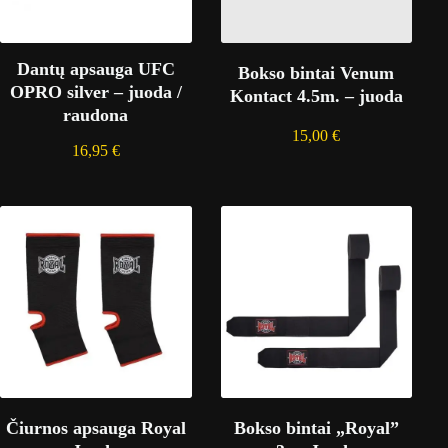
Dantų apsauga UFC
Bokso bintai Venum
OPRO silver – juoda /
Kontact 4.5m. – juoda
raudona
15,00
€
16,95
€
Čiurnos apsauga Royal
Bokso bintai „Royal”