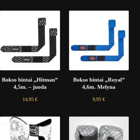
Bokso bintai „Hitman”
Bokso bintai „Royal”
4,5m. – juoda
4,6m. Melyna
14,95
€
9,95
€
TOP