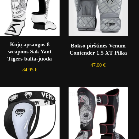
Kojų apsaugos 8
Bokso pirštinės Venum
weapons Sak Yant
Contender 1.5 XT Pilka
Tigers balta-juoda
47,00
€
84,95
€
TOP