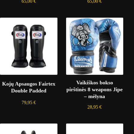
65,00
€
65,00
€
TOP
Vaikiškos bokso
Kojų Apsaugos Fairtex
pirštinės 8 weapons Jipe
Double Padded
– mėlyna
79,95
€
28,95
€