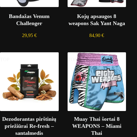
Bandažas Venum
Kojų apsaugos 8
Challenger
weapons Sak Yant Naga
29,95
€
84,90
€
TOP
TOP
Dezodorantas pirštinių
Muay Thai šortai 8
priežiūrai Re-fresh –
WEAPONS – Miami
santalmedis
Thai