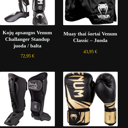
Kojų apsaugos Venum
Muay thai šortai Venum
Challanger Standup
Classic – Juoda
juoda / balta
43,95
€
72,95
€
TOP