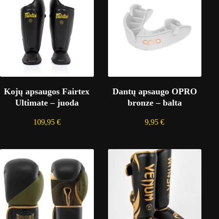
Kojų apsaugos Fairtex
Dantų apsaugo OPRO
Ultimate – juoda
bronze – balta
109,95
€
9,95
€