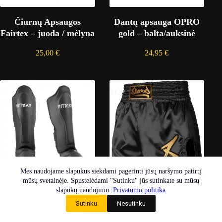
Čiurnų Apsaugos
Dantų apsauga OPRO
Fairtex – juoda / mėlyna
gold – balta/auksinė
25,00
€
24,95
€
TOP
Mes naudojame slapukus siekdami pagerinti jūsų naršymo patirtį
mūsų svetainėje. Spustelėdami "Sutinku" jūs sutinkate su mūsų
Muay thai šortai 8
Kojų apsaugos Hitman
slapukų naudojimu.
Privatumo politika
WEAPONS strike –
Elite – juoda
Sutinku
Nesutinku
juoda / auksinė
59,95
€