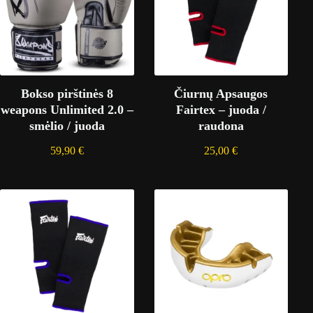
Bokso pirštinės 8
Čiurnų Apsaugos
weapons Unlimited 2.0 –
Fairtex – juoda /
smėlio / juoda
raudona
59,90
€
25,00
€