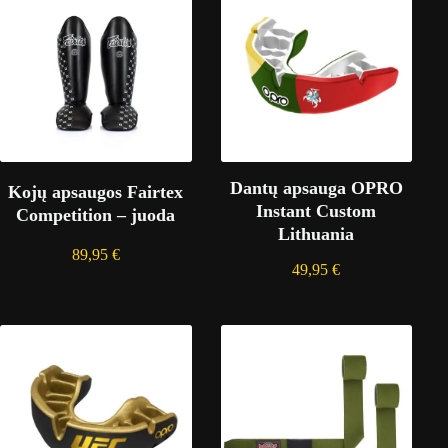
Dantų apsauga OPRO
Kojų apsaugos Fairtex
Instant Custom
Competition – juoda
Lithuania
89,95
€
49,95
€