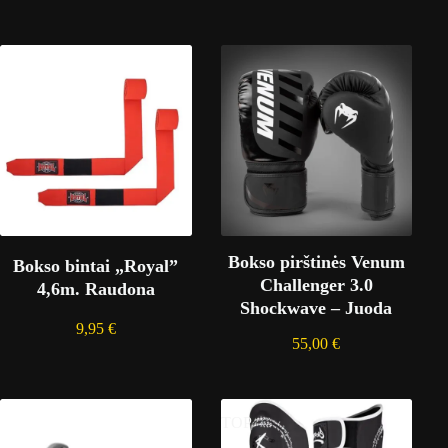
Bokso pirštinės Venum
Bokso bintai „Royal”
Challenger 3.0
4,6m. Raudona
Shockwave – Juoda
9,95
€
55,00
€
TOP