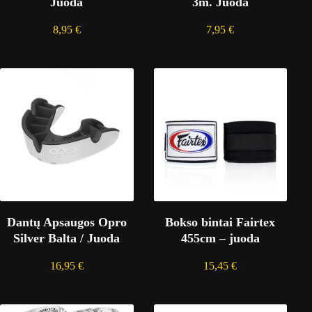
Juoda
3m. Juoda
8,95
€
7,95
€
Dantų Apsaugos Opro
Bokso bintai Fairtex
Silver Balta / Juoda
455cm – juoda
16,95
€
15,45
€