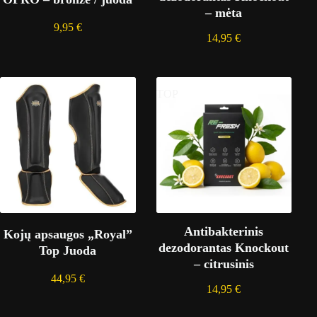
– mėta
9,95
€
14,95
€
TOP
Antibakterinis
Kojų apsaugos „Royal”
dezodorantas Knockout
Top Juoda
– citrusinis
44,95
€
14,95
€