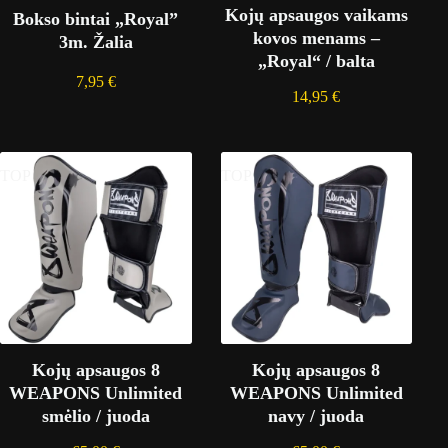
Kojų apsaugos vaikams
Bokso bintai „Royal”
kovos menams –
3m. Žalia
„Royal“ / balta
7,95
€
14,95
€
TOP
TOP
Kojų apsaugos 8
Kojų apsaugos 8
WEAPONS Unlimited
WEAPONS Unlimited
smėlio / juoda
navy / juoda