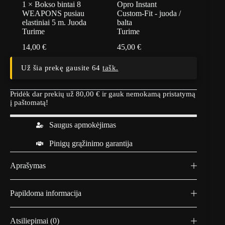
1
×
Bokso bintai 8
Opro Instant
WEAPONS pusiau
Custom-Fit - juoda /
elastiniai 5 m. Juoda
balta
Turime
Turime
14,00
€
45,00
€
Už šia prekę gausite 64
tašk.
Pridėk dar prekių už
80,00
€
ir gauk nemokamą pristatymą
į paštomatą!
Saugus apmokėjimas
Pinigų grąžinimo garantija
Aprašymas
Papildoma informacija
Atsiliepimai (0)