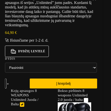
apsaugos iš serijos „Unlimited” jums padės. Kurdami šį
modelį, kad jis atitiktų mūsų aukščiausius standartus,
investavome daug laiko ir pastangų. Galite būti tikri, kad
šias blauzdų apsaugas nuodugniai išbandėme daugelyje
treniruočių, kad užtikrintume jų patvarumą ir
veiksmingumą.
64,90
€
🚀 Išsiunčiame per 1-2 d. d.
DYDŽIŲ LENTELĖ
DYDIS
Į krepšelį
Kojų apsaugos 8
Bokso pirštinės 8
WEAPONS
weapons Unlimited
Unlimited Juoda /
2.0 juoda / balta
Balta