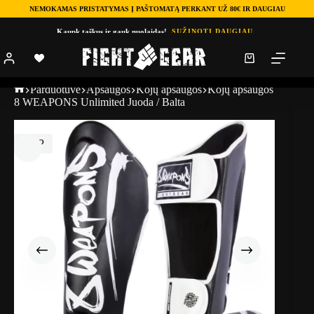
NEMOKAMAS PRISTATYMAS Į PAŠTOMATĄ PERKANT UŽ 80€ IR DAUGIAU
Kaupk taškus ir gauk nuolaidas!
SUŽINOTI DAUGIAU
Parduotuve
Apsaugos
Kojų apsaugos
Kojų apsaugos
8 WEAPONS Unlimited Juoda / Balta
TOP