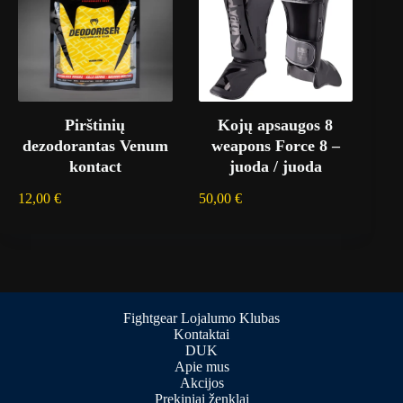
Pirštinių
Kojų apsaugos 8
dezodorantas Venum
weapons Force 8 –
kontact
juoda / juoda
12,00
€
50,00
€
Fightgear Lojalumo Klubas
Kontaktai
DUK
Apie mus
Akcijos
Prekiniai ženklai