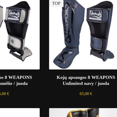
TOP
gos 8 WEAPONS
Kojų apsaugos 8 WEAPONS
smėlio / juoda
Unlimited navy / juoda
5,00
€
65,00
€