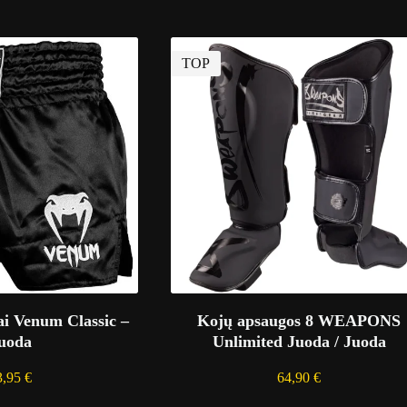
TOP
ai Venum Classic –
Kojų apsaugos 8 WEAPONS
uoda
Unlimited Juoda / Juoda
3,95
€
64,90
€