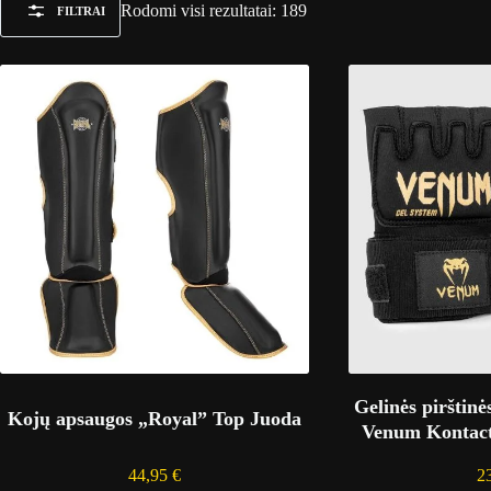
Rūšiuojama
Rodomi visi rezultatai: 189
FILTRAI
pagal
populiarumą
Gelinės pirštinė
Kojų apsaugos „Royal” Top Juoda
Venum Kontact 
44,95
€
2