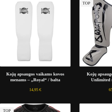
TOP
Kojų apsaugos vaikams kovos
Kojų apsau
menams – „Royal“ / balta
Unlimited 
14,95
€
6
TOP