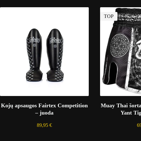
TOP
Kojų apsaugos Fairtex Competition
Muay Thai šor
– juoda
Yant Tig
89,95
€
6