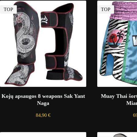
TOP
TOP
Kojų apsaugos 8 weapons Sak Yant
Muay Thai šo
Naga
Mia
84,90
€
6