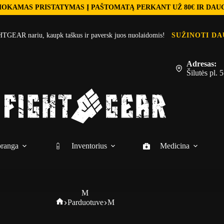
OKAMAS PRISTATYMAS Į PAŠTOMATĄ PERKANT UŽ 80€ IR DAU
TGEAR nariu, kaupk taškus ir paversk juos nuolaidomis!
SUŽINOTI DA
Adresas:
Šilutės pl.
ranga
Inventorius
Medicina
M
Fightgear
Parduotuve
M