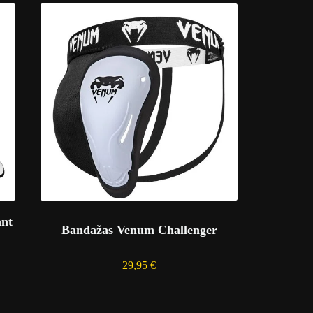
ant
Bandažas Venum Challenger
29,95
€