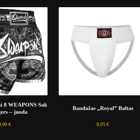
tai 8 WEAPONS Sak
Bandažas „Royal” Baltas
ers – juoda
9,90
€
8,95
€