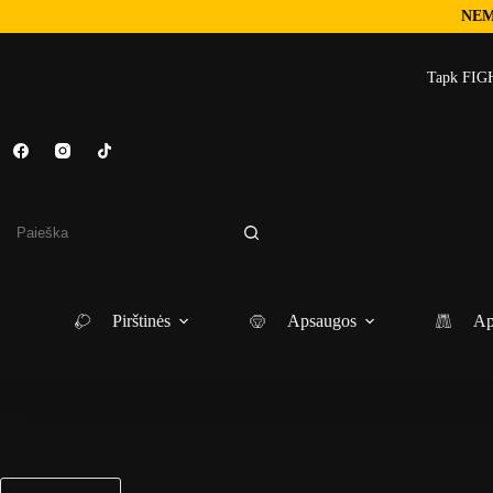
NEM
Skip
to
Tapk FIGH
content
No
results
Pirštinės
Apsaugos
Ap