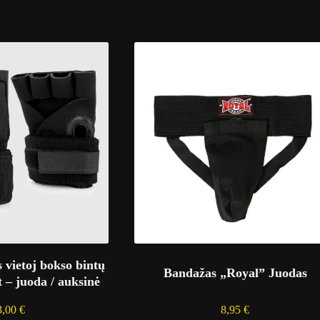
s vietoj bokso bintų
Bandažas „Royal” Juodas
– juoda / auksinė
3,00
€
8,95
€