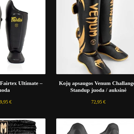
Fairtex Ultimate –
Kojų apsaugos Venum Challang
uoda
Standup juoda / auksinė
9,95
€
72,95
€