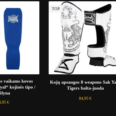
TOP
s vaikams kovos
Kojų apsaugos 8 weapons Sak Y
l“ kojinės tipo /
Tigers balta-juoda
ėlyna
84,95
€
4,95
€