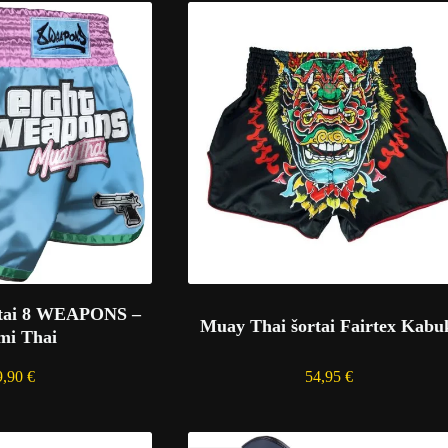
rtai 8 WEAPONS –
Muay Thai šortai Fairtex Kabu
mi Thai
9,90
€
54,95
€