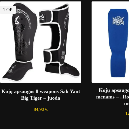
TOP
Kojų apsaugo
Kojų apsaugos 8 weapons Sak Yant
menams – „Roya
Big Tiger – juoda
m
84,90
€
1