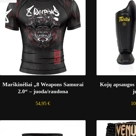
Marškinėliai „8 Weapons Samurai
Kojų apsaugos 
2.0“ – juoda/raudona
j
54,95
€
10