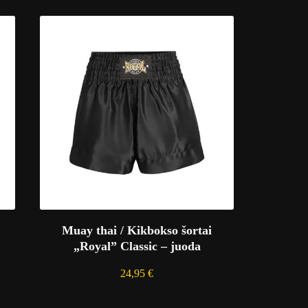
Muay thai / Kikbokso šortai
„Royal” Classic – juoda
24,95
€