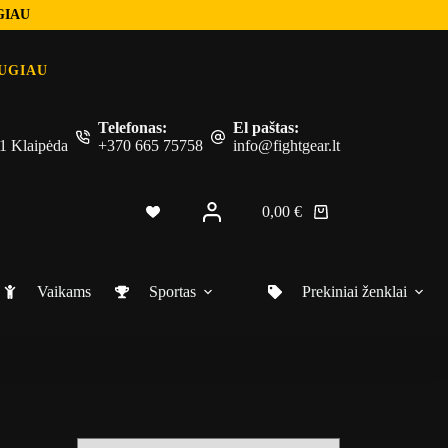
GIAU
UGIAU
Telefonas:
El paštas:
 51 Klaipėda
+370 665 75758
info@fightgear.lt
0,00
€
Shopping
cart
Vaikams
Sportas
Prekiniai ženklai