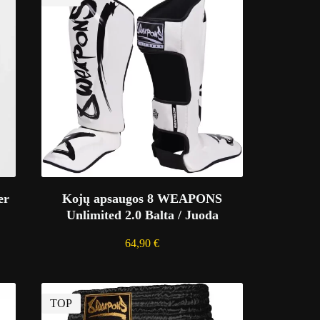
er
Kojų apsaugos 8 WEAPONS
Unlimited 2.0 Balta / Juoda
64,90
€
TOP