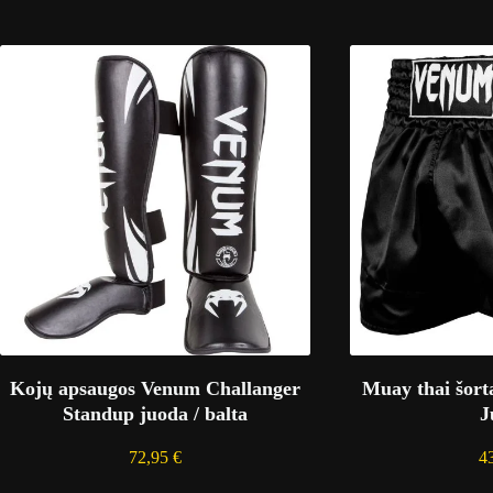
Kojų apsaugos Venum Challanger
Muay thai šort
Standup juoda / balta
J
72,95
€
4