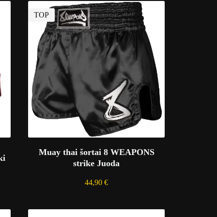
TOP
Muay thai šortai 8 WEAPONS
ki
strike Juoda
44,90
€