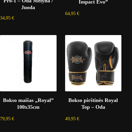
Pro-1 – Oda Mėlyna /
Impact Evo”
Juoda
64,95
€
34,95
€
Bokso maišas „Royal”
Bokso pirštinės Royal
100x35cm
Top – Oda
79,95
€
49,95
€