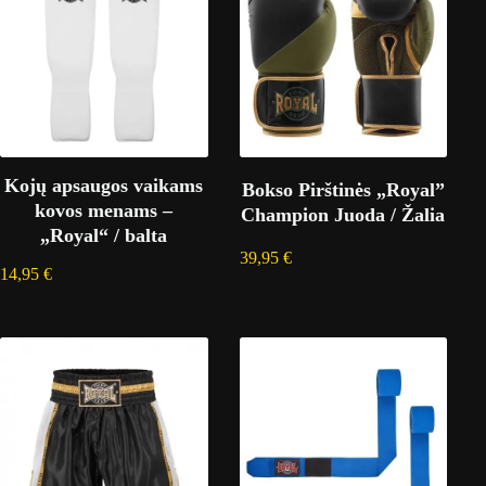
Kojų apsaugos vaikams
Bokso Pirštinės „Royal”
kovos menams –
Champion Juoda / Žalia
„Royal“ / balta
39,95
€
14,95
€