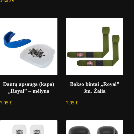
14,95
€
Dantų apsauga (kapa)
Bokso bintai „Royal”
„Royal” – mėlyna
3m. Žalia
7,95
€
7,95
€