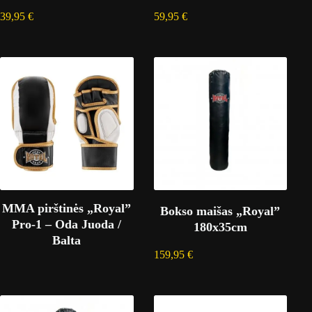
39,95
€
59,95
€
MMA pirštinės „Royal”
Bokso maišas „Royal”
Pro-1 – Oda Juoda /
180x35cm
Balta
159,95
€