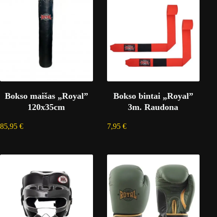
Bokso maišas „Royal”
Bokso bintai „Royal”
120x35cm
3m. Raudona
85,95
€
7,95
€