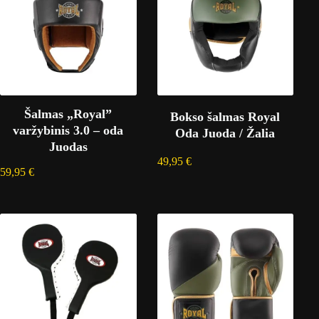
Šalmas „Royal”
Bokso šalmas Royal
varžybinis 3.0 – oda
Oda Juoda / Žalia
Juodas
49,95
€
59,95
€