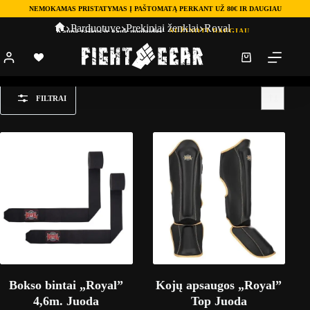
NEMOKAMAS PRISTATYMAS Į PAŠTOMATĄ PERKANT UŽ 80€ IR DAUGIAU
Parduotuve
Prekiniai ženklai
Royal
Kaupk taškus ir gauk nuolaidas!
SUŽINOTI DAUGIAU
Royal
FILTRAI
Bokso bintai „Royal”
Kojų apsaugos „Royal”
4,6m. Juoda
Top Juoda