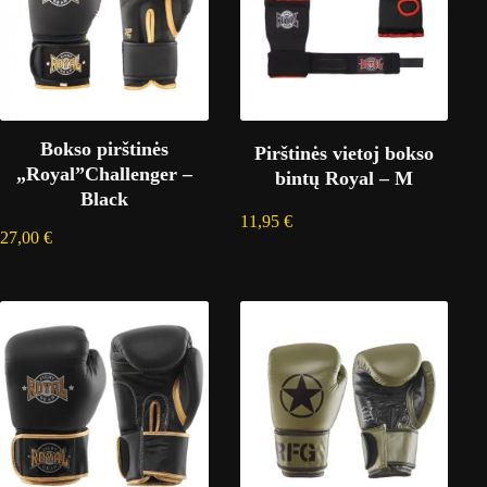
Bokso pirštinės
Pirštinės vietoj bokso
„Royal”Challenger –
bintų Royal – M
Black
11,95
€
27,00
€