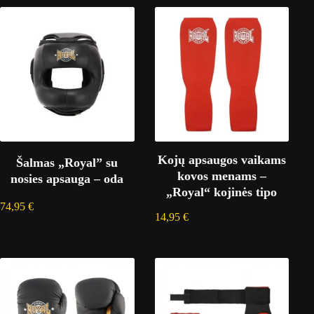
Kojų apsaugos vaikams
Šalmas „Royal” su
kovos menams –
nosies apsauga – oda
„Royal“ kojinės tipo
74,95
€
14,95
€