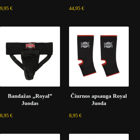
9,95
€
44,95
€
Bandažas „Royal”
Čiurnos apsauga Royal
Juodas
Juoda
8,95
€
8,95
€