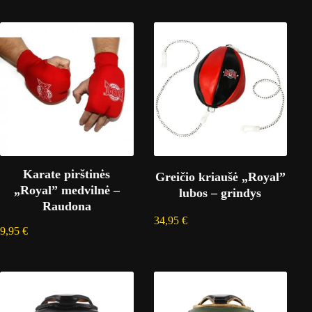
Karate pirštinės
Greičio kriaušė „Royal”
„Royal” medvilnė –
lubos – grindys
Raudona
34,95
€
9,95
€