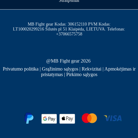
Straipsniai
MB Fight gear Kodas: 306152110 PVM Kodas:
LT100020299216 Šilutės pl 51 Klaipėda, LIETUVA. Telefonas:
+37066575758
@MB Fight gear 2026
Privatumo politika
|
Grąžinimo sąlygos
|
Rekvizitai
|
Apmokėjimas ir
pristatymas
|
Pirkimo sąlygos