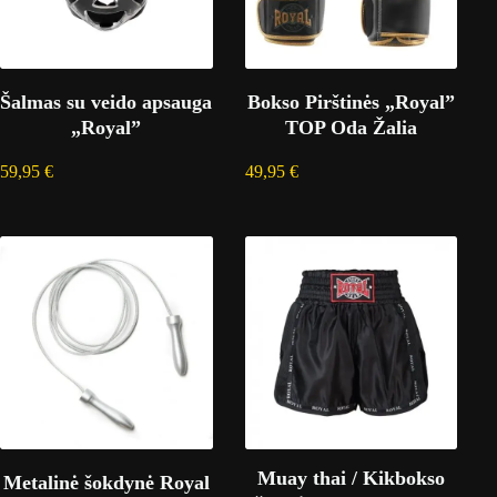
Šalmas su veido apsauga
Bokso Pirštinės „Royal”
„Royal”
TOP Oda Žalia
59,95
€
49,95
€
Muay thai / Kikbokso
Metalinė šokdynė Royal