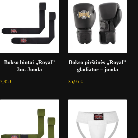
Bokso bintai „Royal”
Bokso pirštinės „Royal”
3m. Juoda
gladiator – juoda
7,95
€
35,95
€