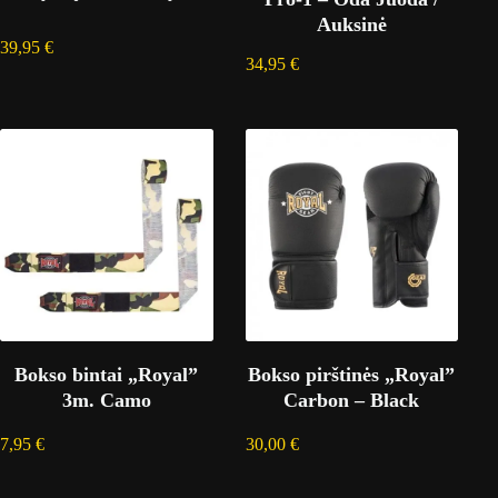
Auksinė
39,95
€
34,95
€
Bokso bintai „Royal”
Bokso pirštinės „Royal”
3m. Camo
Carbon – Black
7,95
€
30,00
€