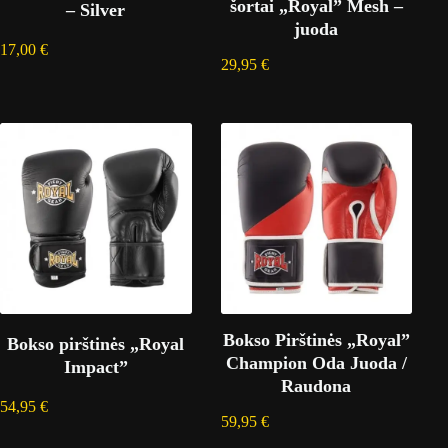
šortai „Royal” Mesh –
– Silver
juoda
17,00
€
29,95
€
Bokso Pirštinės „Royal”
Bokso pirštinės „Royal
Champion Oda Juoda /
Impact”
Raudona
54,95
€
59,95
€