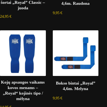
šortai „Royal” Classic –
4,6m. Raudona
juoda
9,95
€
24,95
€
Kojų apsaugos vaikams
Bokso bintai „Royal”
kovos menams –
4,6m. Melyna
„Royal“ kojinės tipo /
9,95
€
mėlyna