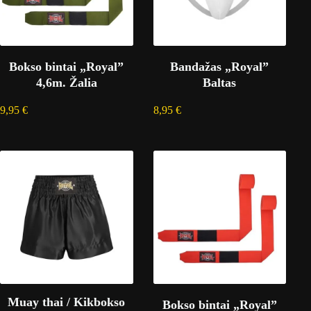
Bokso bintai „Royal”
Bandažas „Royal”
4,6m. Žalia
Baltas
9,95
€
8,95
€
Muay thai / Kikbokso
Bokso bintai „Royal”