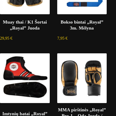
Muay thai / K1 Šortai
Bokso bintai „Royal”
„Royal” Juoda
3m. Mėlyna
29,95
€
7,95
€
MMA pirštinės „Royal”
Imtynių batai „Royal”
Pro-1 – Oda Juoda /