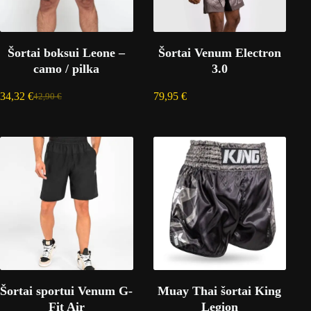
Šortai boksui Leone –
Šortai Venum Electron
camo / pilka
3.0
34,32
€
79,95
€
42,90
€
Šortai sportui Venum G-
Muay Thai šortai King
Fit Air
Legion