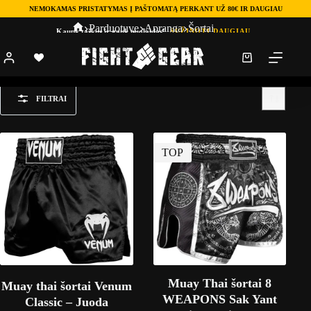
NEMOKAMAS PRISTATYMAS Į PAŠTOMATĄ PERKANT UŽ 80€ IR DAUGIAU
Parduotuve
Apranga
Šortai
Kaupk taškus ir gauk nuolaidas!
SUŽINOTI DAUGIAU
Šortai
FILTRAI
TOP
Muay Thai šortai 8
Muay thai šortai Venum
WEAPONS Sak Yant
Classic – Juoda