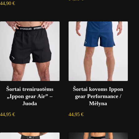
44,90
€
Šortai treniruotėms
Šortai kovoms Ippon
„Ippon gear Air” –
gear Performance /
Juoda
Mėlyna
44,95
€
44,95
€