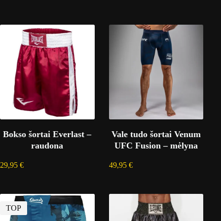
Bokso šortai Everlast –
Vale tudo šortai Venum
raudona
UFC Fusion – mėlyna
29,95
€
49,95
€
TOP