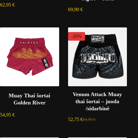
62,95
€
69,90
€
-20%
Venum Attack Muay
Muay Thai šortai
thai šortai – juoda
Golden River
/sidarbinė
54,95
€
52,75
€
65,95
€