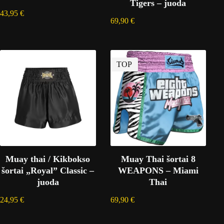
Tigers – juoda
43,95
€
69,90
€
TOP
Muay thai / Kikbokso
Muay Thai šortai 8
šortai „Royal” Classic –
WEAPONS – Miami
juoda
Thai
24,95
€
69,90
€