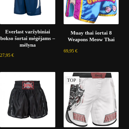
Everlast varžybiniai
Muay thai šortai 8
bokso šortai mėgėjams –
Weapons Meow Thai
mėlyna
69,95
€
27,95
€
TOP