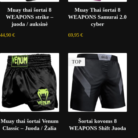
Muay thai šortai 8
Muay Thai šortai 8
WEAPONS strike –
WEAPONS Samurai 2.0
juoda / auksinė
cyber
44,90
€
69,95
€
TOP
Muay thai šortai Venum
Šortai kovoms 8
Classic – Juoda / Žalia
WEAPONS Shift Juoda