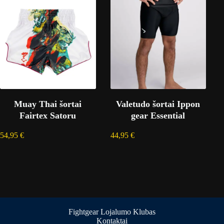
Muay Thai šortai
Valetudo šortai Ippon
Fairtex Satoru
gear Essential
54,95
€
44,95
€
Fightgear Lojalumo Klubas
Kontaktai