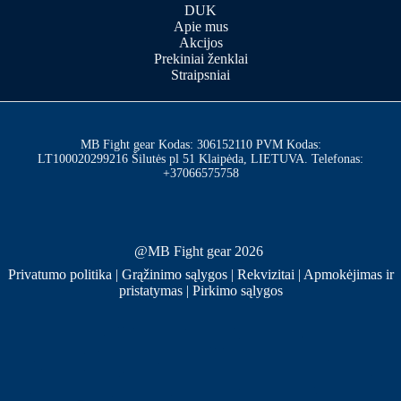
DUK
Apie mus
Akcijos
Prekiniai ženklai
Straipsniai
MB Fight gear Kodas: 306152110 PVM Kodas:
LT100020299216 Šilutės pl 51 Klaipėda, LIETUVA. Telefonas:
+37066575758
@MB Fight gear 2026
Privatumo politika
|
Grąžinimo sąlygos
|
Rekvizitai
|
Apmokėjimas ir
pristatymas
|
Pirkimo sąlygos