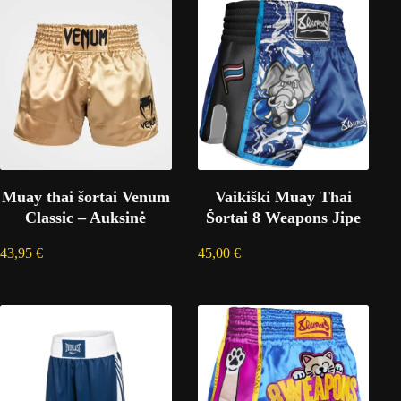
Muay thai šortai Venum
Vaikiški Muay Thai
Classic – Auksinė
Šortai 8 Weapons Jipe
43,95
€
45,00
€