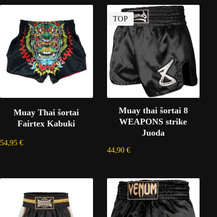
TOP
Muay thai šortai 8
Muay Thai šortai
WEAPONS strike
Fairtex Kabuki
Juoda
54,95
€
44,90
€