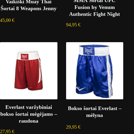
MMA Šortai UFC
Vaikiški Muay Thai
Fusion by Venum
Šortai 8 Weapons Jenny
Authentic Fight Night
45,00
€
94,95
€
Everlast varžybiniai
Bokso šortai Everlast –
bokso šortai mėgėjams –
mėlyna
raudona
29,95
€
27,95
€