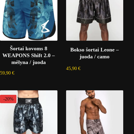
Šortai kovoms 8
Bokso šortai Leone –
WEAPONS Shift 2.0 –
juoda / camo
mėlyna / juoda
45,90
€
59,90
€
-20%