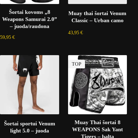
Šortai kovoms „8
Muay thai šortai Venum
Weapons Samurai 2.0”
Classic – Urban camo
– juoda/raudona
43,95
€
59,95
€
TOP
Muay Thai šortai 8
Šortai sportui Venum
WEAPONS Sak Yant
light 5.0 – juoda
Tigers – balta