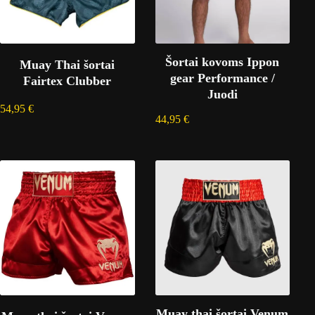
Šortai kovoms Ippon
Muay Thai šortai
gear Performance /
Fairtex Clubber
Juodi
54,95
€
44,95
€
Muay thai šortai Venum