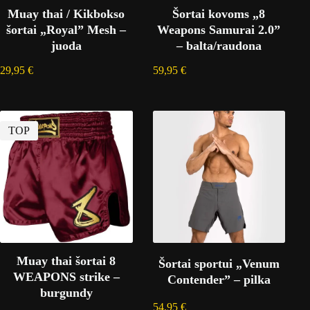
Muay thai / Kikbokso
Šortai kovoms „8
šortai „Royal” Mesh –
Weapons Samurai 2.0”
juoda
– balta/raudona
29,95
€
59,95
€
TOP
Muay thai šortai 8
Šortai sportui „Venum
WEAPONS strike –
Contender” – pilka
burgundy
54,95
€