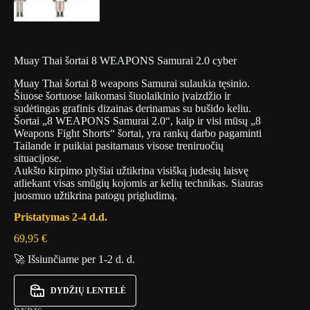
Muay Thai šortai 8 WEAPONS Samurai 2.0 cyber
Muay Thai šortai 8 weapons Samurai sulaukia tęsinio.
Šiuose šortuose laikomasi šiuolaikinio įvaizdžio ir
sudėtingas grafinis dizainas derinamas su bušido keliu.
Šortai „8 WEAPONS Samurai 2.0“, kaip ir visi mūsų „8
Weapons Fight Shorts“ šortai, yra rankų darbo pagaminti
Tailande ir puikiai pasitarnaus visose treniruočių
situacijose.
Aukšto kirpimo plyšiai užtikrina visišką judesių laisvę
atliekant visas smūgių kojomis ar kelių technikas. Siauras
juosmuo užtikrina patogų prigludimą.
Pristatymas 2-4 d.d.
69,95
€
🚀 Išsiunčiame per 1-2 d. d.
DYDŽIŲ LENTELĖ