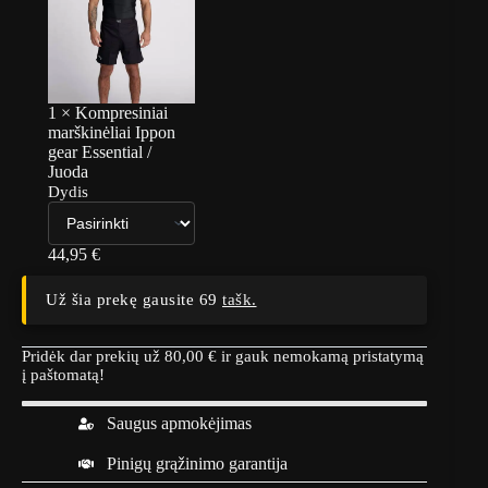
1
×
Kompresiniai
marškinėliai Ippon
gear Essential /
Juoda
Dydis
44,95
€
Už šia prekę gausite 69
tašk.
Pridėk dar prekių už
80,00
€
ir gauk nemokamą pristatymą
į paštomatą!
Saugus apmokėjimas
Pinigų grąžinimo garantija