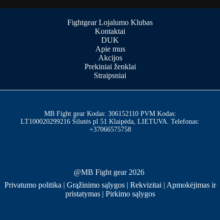
Fightgear Lojalumo Klubas
Kontaktai
DUK
Apie mus
Akcijos
Prekiniai ženklai
Straipsniai
MB Fight gear Kodas: 306152110 PVM Kodas:
LT100020299216 Šilutės pl 51 Klaipėda, LIETUVA. Telefonas:
+37066575758
@MB Fight gear 2026
Privatumo politika
|
Grąžinimo sąlygos
|
Rekvizitai
|
Apmokėjimas ir
pristatymas
|
Pirkimo sąlygos