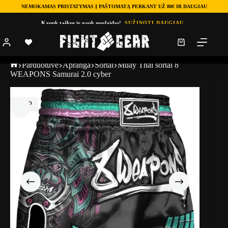
NEMOKAMAS PRISTATYMAS Į PAŠTOMATĄ PERKANT UŽ 80€ IR DAUGIAU
Kaupk taškus ir gauk nuolaidas!
SUŽINOTI DAUGIAU
Parduotuve
Apranga
Šortai
Muay Thai šortai 8
WEAPONS Samurai 2.0 cyber
TOP