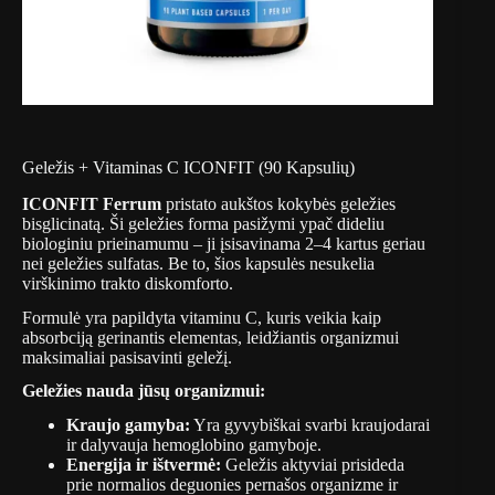
Geležis + Vitaminas C ICONFIT (90 Kapsulių)
ICONFIT Ferrum
pristato aukštos kokybės geležies
bisglicinatą. Ši geležies forma pasižymi ypač dideliu
biologiniu prieinamumu – ji įsisavinama 2–4 kartus geriau
nei geležies sulfatas. Be to, šios kapsulės nesukelia
virškinimo trakto diskomforto.
Formulė yra papildyta vitaminu C, kuris veikia kaip
absorbciją gerinantis elementas, leidžiantis organizmui
maksimaliai pasisavinti geležį.
Geležies nauda jūsų organizmui:
Kraujo gamyba:
Yra gyvybiškai svarbi kraujodarai
ir dalyvauja hemoglobino gamyboje.
Energija ir ištvermė:
Geležis aktyviai prisideda
prie normalios deguonies pernašos organizme ir