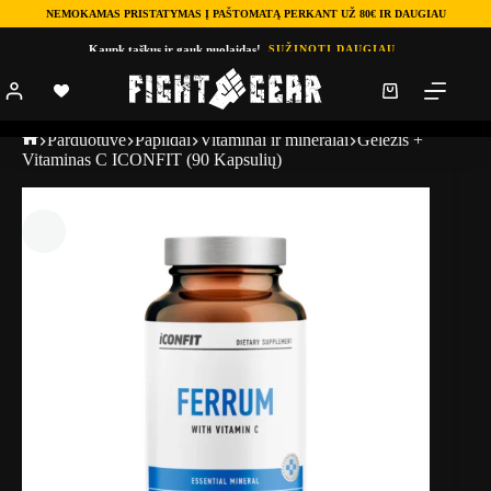
NEMOKAMAS PRISTATYMAS Į PAŠTOMATĄ PERKANT UŽ 80€ IR DAUGIAU
Kaupk taškus ir gauk nuolaidas!
SUŽINOTI DAUGIAU
Parduotuve
Papildai
Vitaminai ir mineralai
Geležis +
Vitaminas C ICONFIT (90 Kapsulių)