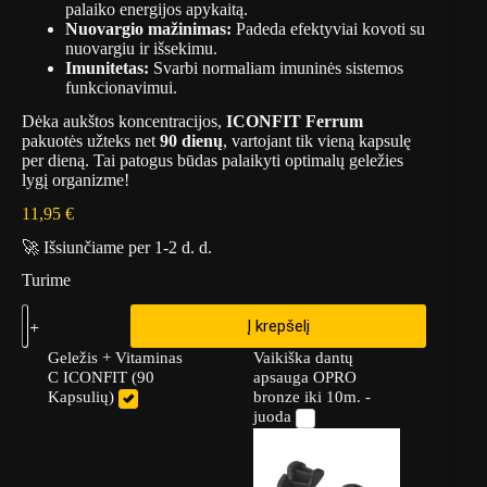
palaiko energijos apykaitą.
Nuovargio mažinimas:
Padeda efektyviai kovoti su
nuovargiu ir išsekimu.
Imunitetas:
Svarbi normaliam imuninės sistemos
funkcionavimui.
Dėka aukštos koncentracijos,
ICONFIT Ferrum
pakuotės užteks net
90 dienų
, vartojant tik vieną kapsulę
per dieną. Tai patogus būdas palaikyti optimalų geležies
lygį organizme!
11,95
€
🚀 Išsiunčiame per 1-2 d. d.
Turime
Į krepšelį
Geležis + Vitaminas
Vaikiška dantų
C ICONFIT (90
apsauga OPRO
Kapsulių)
bronze iki 10m. -
juoda