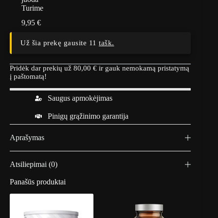
Turime
9,95
€
Už šia prekę gausite 11
tašk.
Pridėk dar prekių už
80,00
€
ir gauk nemokamą pristatymą
į paštomatą!
Saugus apmokėjimas
Pinigų grąžinimo garantija
Aprašymas
Atsiliepimai (0)
Panašūs produktai