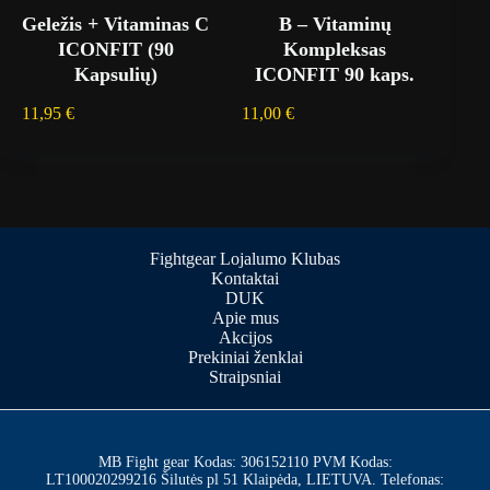
Geležis + Vitaminas C
B – Vitaminų
ICONFIT (90
Kompleksas
Kapsulių)
ICONFIT 90 kaps.
11,95
€
11,00
€
Fightgear Lojalumo Klubas
Kontaktai
DUK
Apie mus
Akcijos
Prekiniai ženklai
Straipsniai
MB Fight gear Kodas: 306152110 PVM Kodas:
LT100020299216 Šilutės pl 51 Klaipėda, LIETUVA. Telefonas: