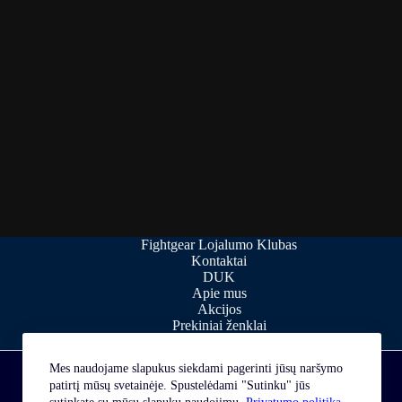
Fightgear Lojalumo Klubas
Kontaktai
DUK
Apie mus
Akcijos
Prekiniai ženklai
Straipsniai
Mes naudojame slapukus siekdami pagerinti jūsų naršymo
patirtį mūsų svetainėje. Spustelėdami "Sutinku" jūs