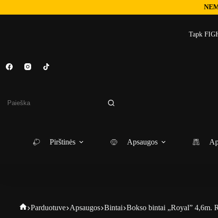
NEM
Skip
to
Tapk FIGH
content
No
results
Pirštinės
Apsaugos
Ap
Fightgear
Parduotuve
Apsaugos
Bintai
Bokso bintai „Royal” 4,6m.