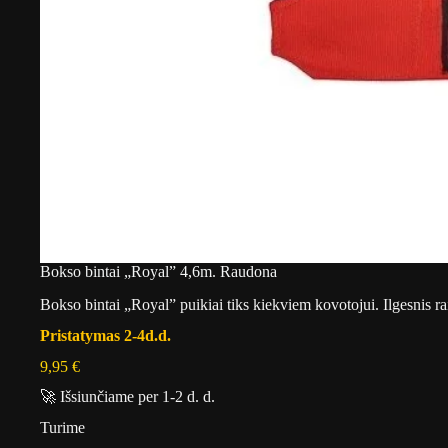
Bokso bintai „Royal” 4,6m. Raudona
Bokso bintai „Royal” puikiai tiks kiekviem kovotojui. Ilgesnis raišt
Pristatymas 2-4d.d.
9,95
€
🚀 Išsiunčiame per 1-2 d. d.
Turime