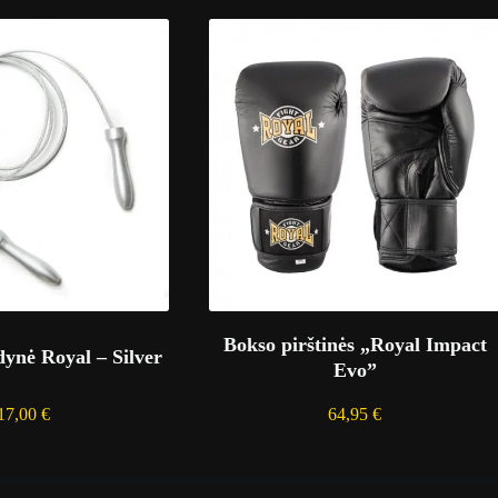
Bokso pirštinės „Royal Impact
dynė Royal – Silver
Evo”
17,00
€
64,95
€