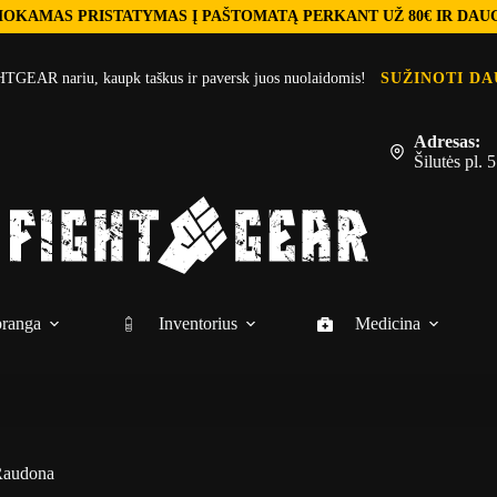
OKAMAS PRISTATYMAS Į PAŠTOMATĄ PERKANT UŽ 80€ IR DAU
TGEAR nariu, kaupk taškus ir paversk juos nuolaidomis!
SUŽINOTI DA
Adresas:
Šilutės pl.
ranga
Inventorius
Medicina
 Raudona