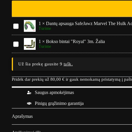
1
×
Dantų apsauga SafeJawz Marvel The Hulk Ad
D
Turime
a
n
t
1
×
Bokso bintai "Royal" 3m. Žalia
B
ų
Turime
o
a
k
p
s
s
o
Už šia prekę gausite 9
tašk.
a
b
u
i
g
n
Pridėk dar prekių už
80,00
€
ir gauk nemokamą pristatymą į paš
a
t
S
a
a
Saugus apmokėjimas
i
f
"
e
Pinigų grąžinimo garantija
R
J
o
a
y
w
Aprašymas
a
z
l
M
"
a