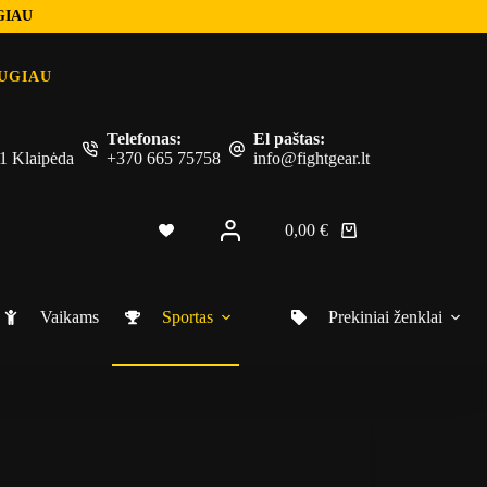
GIAU
UGIAU
Telefonas:
El paštas:
 51 Klaipėda
+370 665 75758
info@fightgear.lt
0,00
€
Shopping
cart
Vaikams
Sportas
Prekiniai ženklai