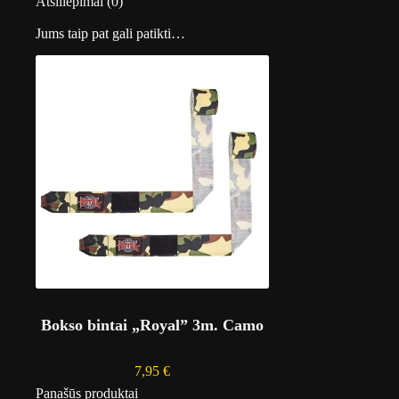
Atsiliepimai (0)
3
r
m
v
Jums taip pat gali patikti…
.
e
Ž
l
a
T
l
h
i
e
a
H
u
l
k
A
d
u
l
t
Bokso bintai „Royal” 3m. Camo
7,95
€
Panašūs produktai