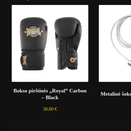
Bokso pirštinės „Royal” Carbon
Metalinė šok
– Black
30,00
€