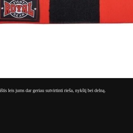
is leis jums dar geriau sutvirtinti rieša, nykštį bei delną.