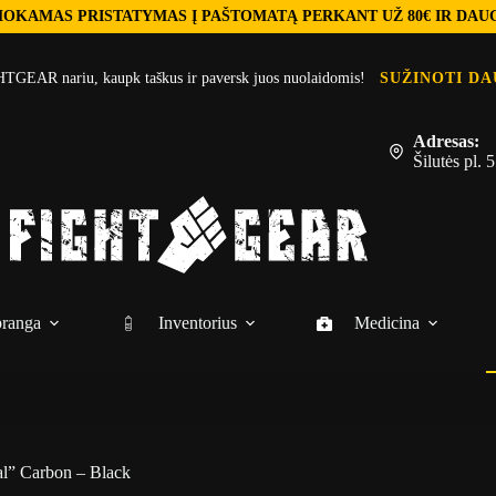
OKAMAS PRISTATYMAS Į PAŠTOMATĄ PERKANT UŽ 80€ IR DAU
TGEAR nariu, kaupk taškus ir paversk juos nuolaidomis!
SUŽINOTI DA
Adresas:
Šilutės pl.
ranga
Inventorius
Medicina
al” Carbon – Black