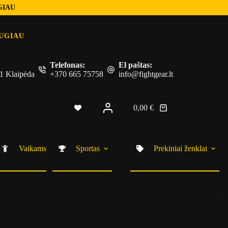
GIAU
UGIAU
Telefonas:
El paštas:
 51 Klaipėda
+370 665 75758
info@fightgear.lt
0,00
€
Shopping
cart
Vaikams
Sportas
Prekiniai ženklai