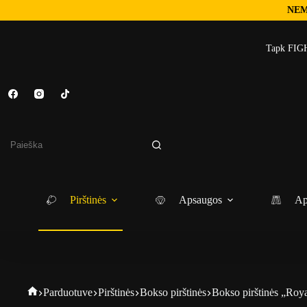
NEM
Skip
to
Tapk FIGH
content
No
results
Pirštinės
Apsaugos
Ap
Fightgear
Parduotuve
Pirštinės
Bokso pirštinės
Bokso pirštinės „Roy