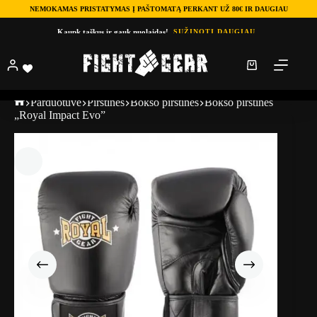
NEMOKAMAS PRISTATYMAS Į PAŠTOMATĄ PERKANT UŽ 80€ IR DAUGIAU
Kaupk taškus ir gauk nuolaidas!
SUŽINOTI DAUGIAU
Parduotuve
Pirštinės
Bokso pirštinės
Bokso pirštinės
„Royal Impact Evo”