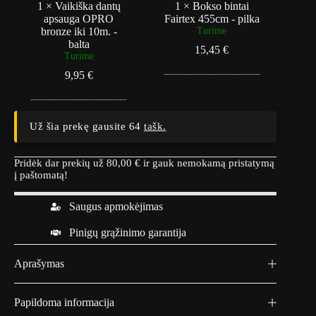
a
n
1
×
Vaikiška dantų
1
×
Bokso bintai
d
t
apsauga OPRO
Fairtex 455cm - pilka
a
a
bronze iki 10m. -
Turime
n
i
balta
15,45
€
t
F
Turime
ų
a
9,95
€
a
i
p
r
s
t
a
e
u
x
Už šia prekę gausite 64
tašk.
g
4
a
5
O
5
Pridėk dar prekių už
80,00
€
ir gauk nemokamą pristatymą
P
c
į paštomatą!
R
m
O
-
Saugus apmokėjimas
b
p
r
i
Pinigų grąžinimo garantija
o
l
n
k
z
a
Aprašymas
e
i
k
Papildoma informacija
i