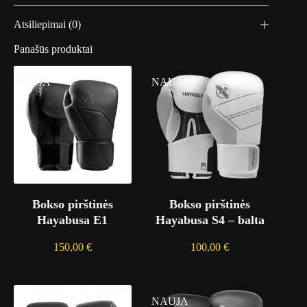
1
0
Atsiliepimai (0)
m
.
-
Panašūs produktai
b
a
NAUJA
NAUJA
l
t
a
Bokso pirštinės
Bokso pirštinės
Hayabusa E1
Hayabusa S4 – balta
150,00
€
100,00
€
NAUJA