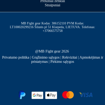
Prekiniai ženklai
Straipsniai
MB Fight gear Kodas: 306152110 PVM Kodas:
LT100020299216 Šilutės pl 51 Klaipėda, LIETUVA. Telefonas:
+37066575758
@MB Fight gear 2026
Privatumo politika
|
Grąžinimo sąlygos
|
Rekvizitai
|
Apmokėjimas ir
pristatymas
|
Pirkimo sąlygos