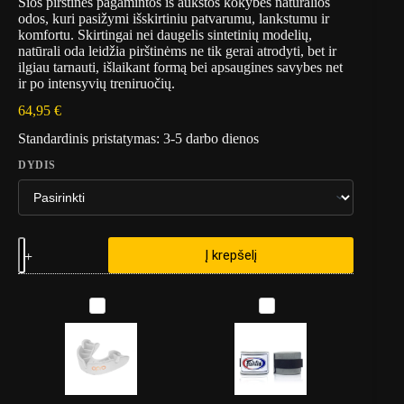
Šios pirštinės pagamintos iš aukštos kokybės natūralios
odos, kuri pasižymi išskirtiniu patvarumu, lankstumu ir
komfortu. Skirtingai nei daugelis sintetinių modelių,
natūrali oda leidžia pirštinėms ne tik gerai atrodyti, bet ir
ilgiau tarnauti, išlaikant formą bei apsaugines savybes net
ir po intensyvių treniruočių.
64,95
€
Standardinis pristatymas: 3-5 darbo dienos
DYDIS
Į krepšelį
V
B
a
o
i
k
k
s
i
o
š
b
k
i