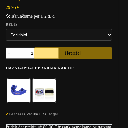
29,95
€
🚀 Išsiunčiame per 1-2 d. d.
DYDIS
produkto
Į krepšelį
kiekis:
Bandažas
Venum
DAŽNIAUSIAI PERKAMA KARTU:
Challenger
V
B
a
o
i
k
k
s
i
o
š
b
k
i
a
n
Bandažas Venum Challenger
d
t
a
a
Pridėk dar prekių už
80,00
€
ir gauk nemokamą pristatymą
n
i