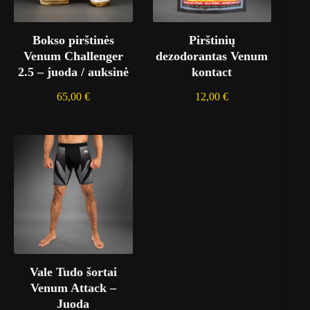
-
m
ė
Bokso pirštinės
Pirštinių
l
y
Venum Challenger
dezodorantas Venum
n
2.5 – juoda / auksinė
kontact
a
65,00
€
12,00
€
Vale Tudo šortai
Venum Attack –
Juoda