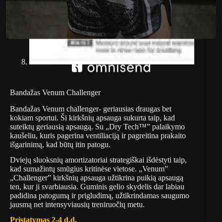
Bandažas Venum Challenger
Bandažas Venum challenger- geriausias draugas bet
kokiam sportui. Ši kirkšnių apsauga sukurta taip, kad
suteiktų geriausią apsaugą. Su „Dry Tech™” palaikymo
kaušeliu, kuris pagerina ventiliaciją ir pagreitina prakaito
išgarinimą, kad būtų itin patogu.
Dviejų sluoksnių amortizatoriai strategiškai išdėstyti taip,
kad sumažintų smūgius kritinėse vietose. „Venum”
„Challenger” kirkšnių apsauga užtikrina puikią apsaugą
ten, kur ji svarbiausia. Guminis gelio skydelis dar labiau
padidina patogumą ir prigludimą, užtikrindamas saugumo
jausmą net intensyviausių treniruočių metu.
Pristatymas 2-4 d.d.