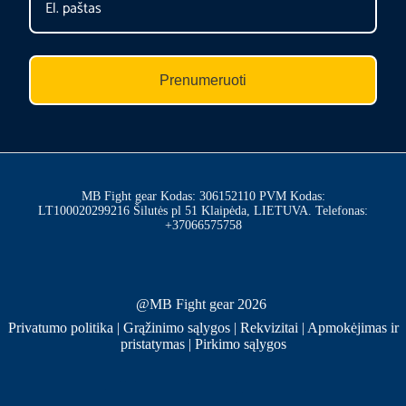
Prenumeruoti
MB Fight gear Kodas: 306152110 PVM Kodas:
LT100020299216 Šilutės pl 51 Klaipėda, LIETUVA. Telefonas:
+37066575758
@MB Fight gear 2026
Privatumo politika
|
Grąžinimo sąlygos
|
Rekvizitai
|
Apmokėjimas ir
pristatymas
|
Pirkimo sąlygos