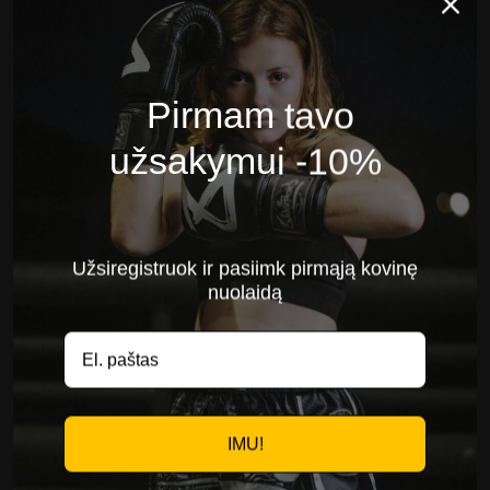
Pirmam tavo
užsakymui -10%
Užsiregistruok ir pasiimk pirmąją kovinę
nuolaidą
IMU!