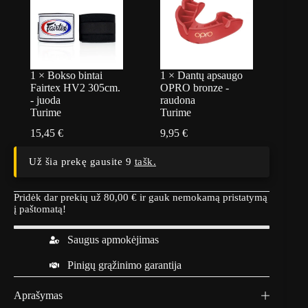
1
×
Bokso bintai
1
×
Dantų apsaugo
Fairtex HV2 305cm.
OPRO bronze -
- juoda
raudona
Turime
Turime
15,45
€
9,95
€
Už šia prekę gausite 9
tašk.
Pridėk dar prekių už
80,00
€
ir gauk nemokamą pristatymą
į paštomatą!
Saugus apmokėjimas
Pinigų grąžinimo garantija
Aprašymas