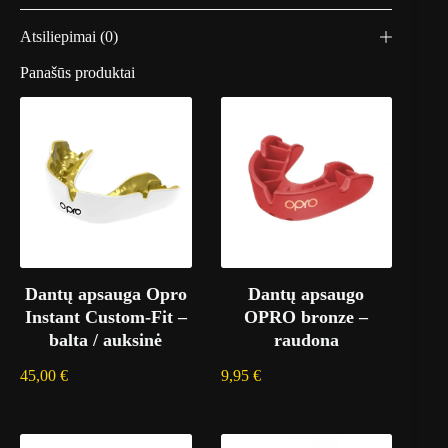
Atsiliepimai (0)
Panašūs produktai
Dantų apsauga Opro
Dantų apsaugo
Instant Custom-Fit –
OPRO bronze –
balta / auksinė
raudona
45,00
€
9,95
€