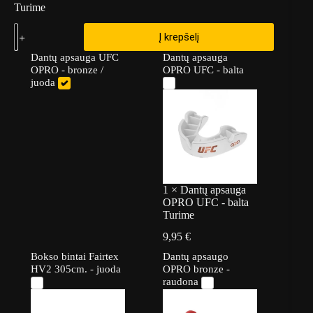
Turime
Į krepšelį
Dantų apsauga UFC
Dantų apsauga
OPRO - bronze /
OPRO UFC - balta
juoda
1
×
Dantų apsauga
OPRO UFC - balta
Turime
9,95
€
Bokso bintai Fairtex
Dantų apsaugo
HV2 305cm. - juoda
OPRO bronze -
raudona