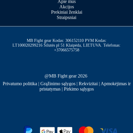
Apie mus
Akcijos
Prekiniai ženklai
Straipsniai
MB Fight gear Kodas: 306152110 PVM Kodas:
LT100020299216 Šilutės pl 51 Klaipėda, LIETUVA. Telefonas:
+37066575758
@MB Fight gear 2026
Privatumo politika
|
Grąžinimo sąlygos
|
Rekvizitai
|
Apmokėjimas ir
pristatymas
|
Pirkimo sąlygos