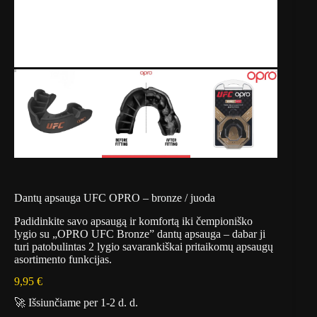
Dantų apsauga UFC OPRO – bronze / juoda
Padidinkite savo apsaugą ir komfortą iki čempioniško
lygio su „OPRO UFC Bronze” dantų apsauga – dabar ji
turi patobulintas 2 lygio savarankiškai pritaikomų apsaugų
asortimento funkcijas.
9,95
€
🚀 Išsiunčiame per 1-2 d. d.