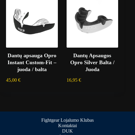
Dantų apsauga Opro
Dantų Apsaugos
Instant Custom-Fit –
Opro Silver Balta /
juoda / balta
Juoda
45,00
€
16,95
€
Fightgear Lojalumo Klubas
Kontaktai
DUK