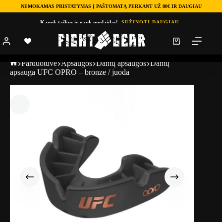
NEMOKAMAS PRISTATYMAS Į PAŠTOMATĄ PERKANT UŽ 80€ IR DAUGIAU
Kaupk taškus ir gauk nuolaidas!
SUŽINOTI DAUGIAU
Parduotuve
Apsaugos
Dantų apsaugos
Dantų
apsauga UFC OPRO – bronze / juoda