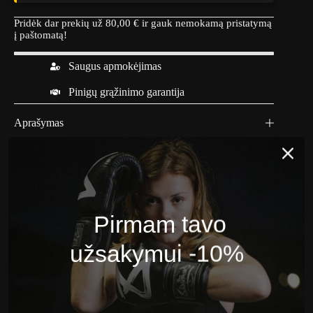
Pridėk dar prekių už
80,00
€
ir gauk nemokamą pristatymą
į paštomatą!
Saugus apmokėjimas
Pinigų grąžinimo garantija
Aprašymas
Atsiliepimai (0)
Panašūs produktai
Pirmam tavo
užsakymui -10%