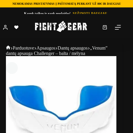
NEMOKAMAS PRISTATYMAS Į PAŠTOMATĄ PERKANT UŽ 80€ IR DAUGIAU
Skip
Kaupk taškus ir gauk nuolaidas!
SUŽINOTI DAUGIAU
to
content
Shopping
cart
Fightgear
Parduotuve
Apsaugos
Dantų apsaugos
„Venum”
dantų apsauga Challenger – balta / mėlyna