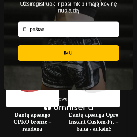
Užsiregistruok ir pasiimk pirmąją kovinę
nuolaidą
Dantų apsauga Opro
Dantų Apsaugos
Instant Custom-Fit –
Opro Silver Balta /
juoda / balta
Juoda
45,00
€
16,95
€
IMU!
Dantų apsaugo
Dantų apsauga Opro
OPRO bronze –
Instant Custom-Fit –
raudona
balta / auksinė