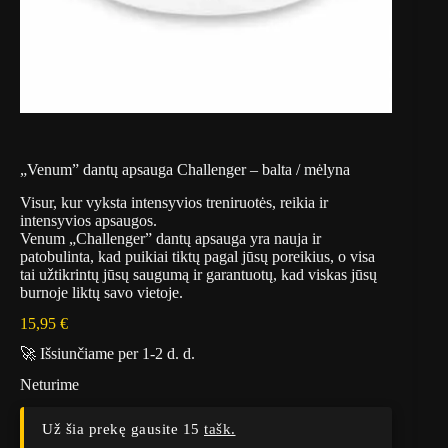
„Venum” dantų apsauga Challenger – balta / mėlyna
Visur, kur vyksta intensyvios treniruotės, reikia ir
intensyvios apsaugos.
Venum „Challenger” dantų apsauga yra nauja ir
patobulinta, kad puikiai tiktų pagal jūsų poreikius, o visa
tai užtikrintų jūsų saugumą ir garantuotų, kad viskas jūsų
burnoje liktų savo vietoje.
15,95
€
🚀 Išsiunčiame per 1-2 d. d.
Neturime
Už šia prekę gausite 15
tašk.