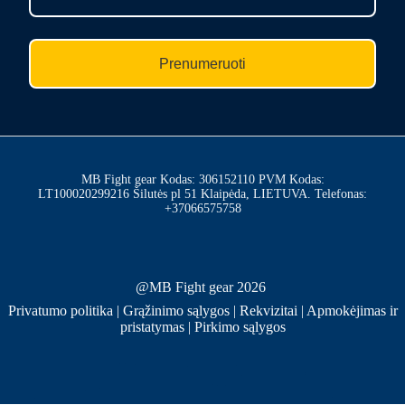
Prenumeruoti
MB Fight gear Kodas: 306152110 PVM Kodas:
LT100020299216 Šilutės pl 51 Klaipėda, LIETUVA. Telefonas:
+37066575758
@MB Fight gear 2026
Privatumo politika
|
Grąžinimo sąlygos
|
Rekvizitai
|
Apmokėjimas ir
pristatymas
|
Pirkimo sąlygos