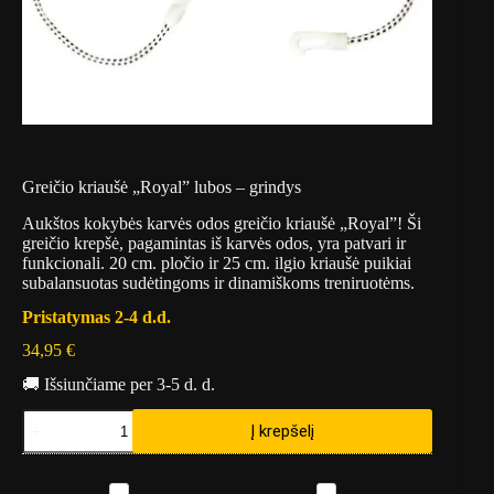
Greičio kriaušė „Royal” lubos – grindys
Aukštos kokybės karvės odos greičio kriaušė „Royal”! Ši
greičio krepšė, pagamintas iš karvės odos, yra patvari ir
funkcionali. 20 cm. pločio ir 25 cm. ilgio kriaušė puikiai
subalansuotas sudėtingoms ir dinamiškoms treniruotėms.
Pristatymas 2-4 d.d.
34,95
€
🚚 Išsiunčiame per 3-5 d. d.
produkto
Į krepšelį
kiekis:
Greičio
kriaušė
B
G
"Royal"