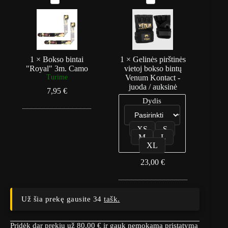
o
e
lubos
k
l
-
s
i
grindys
o
n
b
ė
i
s
n
p
1
×
Bokso bintai
1
×
Gelinės pirštinės
t
i
"Royal" 3m. Camo
vietoj bokso bintų
a
r
Turime
Venum Kontact -
i
š
juoda / auksinė
7,95
€
"
t
Dydis
R
i
o
n
y
ė
a
s
XS
S
l
v
M
L
XL
"
i
3
e
23,00
€
m
t
.
o
C
j
a
b
m
o
Už šia prekę gausite 34
tašk.
o
k
s
o
Pridėk dar prekių už
80,00
€
ir gauk nemokamą pristatymą