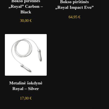
Bokso pirštinės
k
Bokso pirštinės
s
„Royal” Carbon –
„Royal Impact Evo”
i
Black
n
64,95
€
ė
30,00
€
Metalinė šokdynė
Royal – Silver
17,00
€