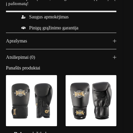
b
į paštomatą!
i
n
Saugus apmokėjimas
t
ų
V
Pinigų grąžinimo garantija
e
n
Aprašymas
u
m
K
Atsiliepimai (0)
o
n
Panašūs produktai
t
a
c
t
-
j
u
o
d
a
/
a
u