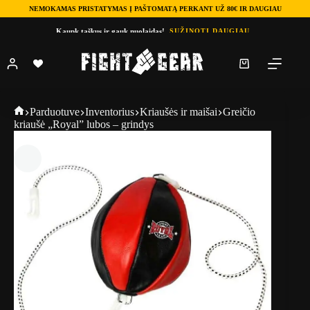
NEMOKAMAS PRISTATYMAS Į PAŠTOMATĄ PERKANT UŽ 80€ IR DAUGIAU
Skip
Kaupk taškus ir gauk nuolaidas!
SUŽINOTI DAUGIAU
to
content
Shopping
cart
Fightgear
Parduotuve
Inventorius
Kriaušės ir maišai
Greičio
kriaušė „Royal” lubos – grindys