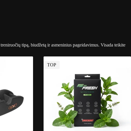
treniruočių tipą, biudžetą ir asmeninius pageidavimus. Visada teikite
TOP