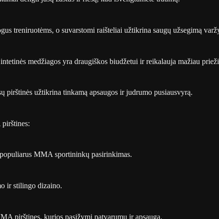
togus treniruotėms, o suvarstomi raišteliai užtikrina saugų užsegimą var
ntetinės medžiagos yra draugiškos biudžetui ir reikalauja mažiau prieži
jūsų pirštinės užtikrina tinkamą apsaugos ir judrumo pusiausvyrą.
pirštines:
a populiarus MMA sportininkų pasirinkimas.
 ir stilingo dizaino.
MA pirštines, kurios pasižymi patvarumu ir apsauga.