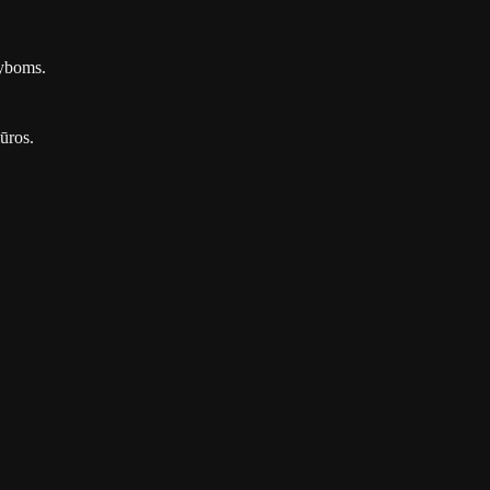
žyboms.
ūros.