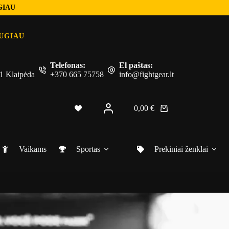
GIAU
UGIAU
Telefonas:
El paštas:
 51 Klaipėda
+370 665 75758
info@fightgear.lt
0,00
€
Shopping
cart
Vaikams
Sportas
Prekiniai ženklai