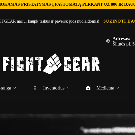
OKAMAS PRISTATYMAS Į PAŠTOMATĄ PERKANT UŽ 80€ IR DAU
TGEAR nariu, kaupk taškus ir paversk juos nuolaidomis!
SUŽINOTI DA
Adresas:
Šilutės pl.
ranga
Inventorius
Medicina