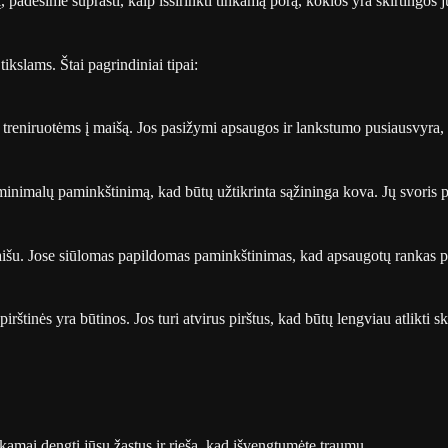
padėsime suprasti, kaip išsirinkti tinkamą porą, kokios yra skirtingos jų
ikslams. Štai pagrindiniai tipai:
 ir treniruotėms į maišą. Jos pasižymi apsaugos ir lankstumo pusiausvyra
i minimalų paminkštinimą, kad būtų užtikrinta sąžininga kova. Jų svoris 
maišu. Jose siūlomas papildomas paminkštinimas, kad apsaugotų rankas pe
irštinės yra būtinos. Jos turi atvirus pirštus, kad būtų lengviau atlikti
tinkamai dengti jūsų žastus ir riešą, kad išvengtumėte traumų.