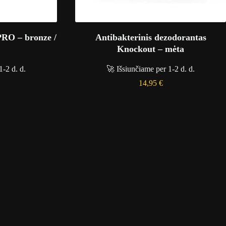
RO – bronze /
Antibakterinis dezodorantas
Knockout – mėta
1-2 d. d.
🚀 Išsiunčiame per 1-2 d. d.
14,95
€