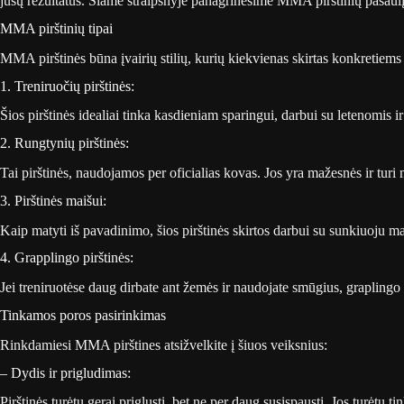
jūsų rezultatus. Šiame straipsnyje panagrinėsime MMA pirštinių pasaulį, 
MMA pirštinių tipai
MMA pirštinės būna įvairių stilių, kurių kiekvienas skirtas konkretiems t
1. Treniruočių pirštinės:
Šios pirštinės idealiai tinka kasdieniam sparingui, darbui su letenomis
2. Rungtynių pirštinės:
Tai pirštinės, naudojamos per oficialias kovas. Jos yra mažesnės ir tur
3. Pirštinės maišui:
Kaip matyti iš pavadinimo, šios pirštinės skirtos darbui su sunkiuoju 
4. Grapplingo pirštinės:
Jei treniruotėse daug dirbate ant žemės ir naudojate smūgius, graplingo p
Tinkamos poros pasirinkimas
Rinkdamiesi MMA pirštines atsižvelkite į šiuos veiksnius:
– Dydis ir prigludimas:
Pirštinės turėtų gerai priglusti, bet ne per daug susispausti. Jos turėtų 