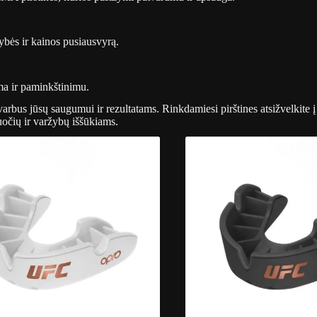
bės ir kainos pusiausvyrą.
ama ir paminkštinimu.
bus jūsų saugumui ir rezultatams. Rinkdamiesi pirštines atsižvelkite į 
očių ir varžybų iššūkiams.