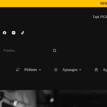
NEM
Skip
to
Tapk FIGH
content
No
results
Pirštinės
Apsaugos
Ap