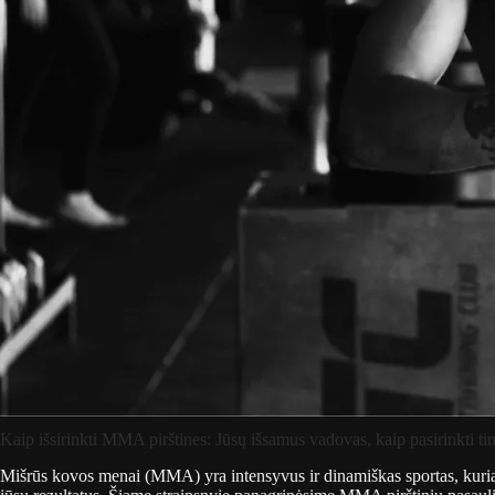
Kaip išsirinkti MMA pirštines: Jūsų išsamus vadovas, kaip pasirinkti t
Mišrūs kovos menai (MMA) yra intensyvus ir dinamiškas sportas, kuriam 