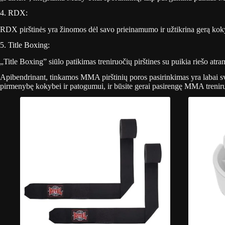
4. RDX:
RDX pirštinės yra žinomos dėl savo prieinamumo ir užtikrina gerą koky
5. Title Boxing:
„Title Boxing” siūlo patikimas treniruočių pirštines su puikia riešo atr
Apibendrinant, tinkamos MMA pirštinių poros pasirinkimas yra labai svar
pirmenybę kokybei ir patogumui, ir būsite gerai pasirengę MMA treniru