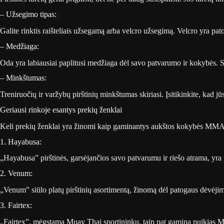
– Užsegimo tipas:
Galite rinktis raišteliais užsegamą arba velcro užsegimą. Velcro yra pa
– Medžiaga:
Oda yra labiausiai paplitusi medžiaga dėl savo patvarumo ir kokybės. Si
– Minkštumas:
Treniruočių ir varžybų pirštinių minkštumas skiriasi. Įsitikinkite, kad 
Geriausi rinkoje esantys prekių ženklai
Keli prekių ženklai yra žinomi kaip gaminantys aukštos kokybės MMA 
1. Hayabusa:
„Hayabusa” pirštinės, garsėjančios savo patvarumu ir riešo atrama, yr
2. Venum:
„Venum” siūlo platų pirštinių asortimentą, žinomą dėl patogaus dėvėjimo
3. Fairtex:
„Fairtex”, mėgstama Muay Thai sportininkų, taip pat gamina puikias M