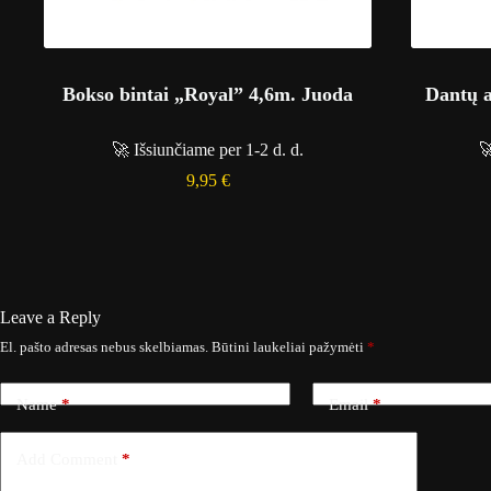
Bokso bintai „Royal” 4,6m. Juoda
Dantų 
🚀 Išsiunčiame per 1-2 d. d.

9,95
€
Leave a Reply
El. pašto adresas nebus skelbiamas.
Būtini laukeliai pažymėti
*
Name
*
Email
*
Add Comment
*