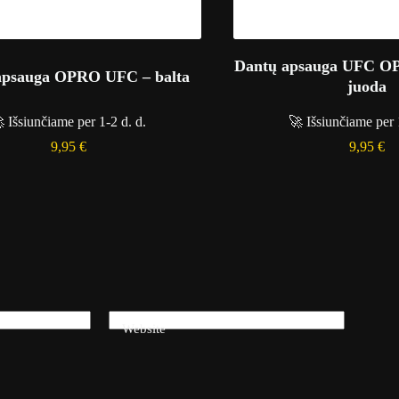
Dantų apsauga UFC OP
apsauga OPRO UFC – balta
juoda
 Išsiunčiame per 1-2 d. d.
🚀 Išsiunčiame per 
9,95
€
9,95
€
Website