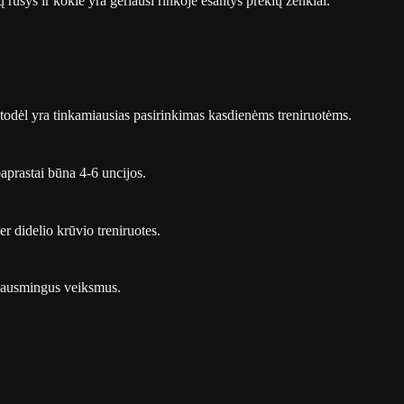
 rūšys ir kokie yra geriausi rinkoje esantys prekių ženklai.
, todėl yra tinkamiausias pasirinkimas kasdienėms treniruotėms.
paprastai būna 4-6 uncijos.
r didelio krūvio treniruotes.
 skausmingus veiksmus.