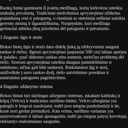
Rankų bintai gaminami iš įvairių medžiagų, kurių kiekviena suteikia
unikalių privalumų. Tradiciniai medvilniniai apvyniojimai užtikrina
pralaidumą orui ir patogumą, o elastiniai ar sintetiniai mišiniai suteikia
geresnę atramą ir ilgaamžiškumą. Nuspręskite, kuri medžiaga
geriausiai atitinka jūsų prioritetus dėl patogumo ir patvarumo.
3 žingsnis: ilgis ir storis
Bokso bintų ilgis ir storis daro didelę įtaką jų efektyvumui saugant
rankas ir riešus. Ilgesni apvyniojimai (paprastai 500 cm) labiau aprėpia
ir palaiko, ypač didesnes rankas arba asmenis, turinčius problemų dėl
riešo. Storesni apvyniojimai suteikia daugiau paminkštinimo ir
stabilumo, tačiau gali būti sunkesni. Rinkdamiesi ilgį ir storį,
atsižvelkite į savo rankos dydį, riešo sutvirtinimo poreikius ir
asmeninius patogumo pageidavimus.
4 žingsnis: uždarymo sistema
Bokso bintai turi skirtingas užsegimo sistemas, įskaitant kabliukų ir
kilpų (Velcro) ir tradicinius surišimo būdus. Velcro užsegimai yra
patogūs ir lengvai naudojami, todėl juos mėgsta pradedantieji ir tie,
kurie nori greitai prisitaikyti. Kita vertus, surišimo variantas yra
uniuversalesnis ir labiau apsaugantis, todėl jas mėgsta patyrę kovotojai,
siekiantys maksimalaus saugumo.