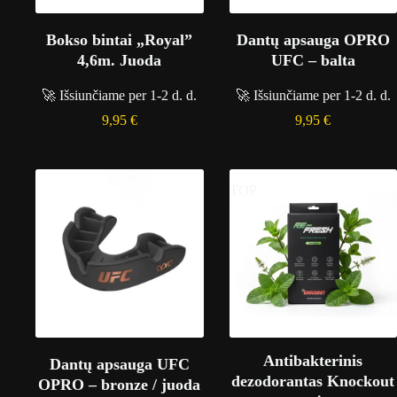
Bokso bintai „Royal”
Dantų apsauga OPRO
4,6m. Juoda
UFC – balta
🚀 Išsiunčiame per 1-2 d. d.
🚀 Išsiunčiame per 1-2 d. d.
9,95
€
9,95
€
TOP
Antibakterinis
Dantų apsauga UFC
dezodorantas Knockout
OPRO – bronze / juoda