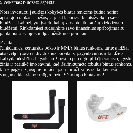
5 veiksmas: biudžeto aspektai
Nors investuoti į aukštos kokybės bintus rankoms būtina norint
apsaugoti rankas ir riešus, taip pat labai svarbu atsižvelgti į savo
biudžetą. Laimei, yra įvairių kainų variantų, tinkančių kiekvienam
biudžetui. Rinkdamiesi suderinkite savo finansinius apribojimus su
patikimos apsaugos ir ilgaamžiškumo poreikiu.
Išvada:
Rinkdamiesi geriausius bokso ir MMA bintus rankoms, turite atidžiai
atsižvelgti į savo individualius poreikius, pageidavimus ir biudžetą.
Laikydamiesi šio žingsnis po žingsnio parengto pirkėjo vadovo, įgysite
žinių ir pasitikėjimo savimi, kad išsirinktumėte tobulus bintus rankoms,
kurie pagerins jūsų treniruočių patirtį ir užtikrins rankų bei riešų
saugumą kiekvieno smūgio metu. Sėkmingo bintavimo!