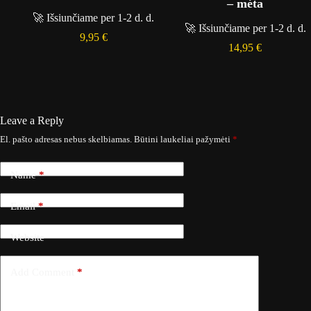
– mėta
🚀 Išsiunčiame per 1-2 d. d.
🚀 Išsiunčiame per 1-2 d. d.
9,95
€
14,95
€
Leave a Reply
El. pašto adresas nebus skelbiamas.
Būtini laukeliai pažymėti
*
Name
*
Email
*
Website
Add Comment
*