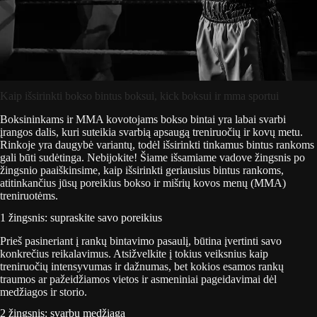
Kaip išsirinkti bokso bintus boksui, kick boksui ir mma sportui
Boksininkams ir MMA kovotojams bokso bintai yra labai svarbi
įrangos dalis, kuri suteikia svarbią apsaugą treniruočių ir kovų metu.
Rinkoje yra daugybė variantų, todėl išsirinkti tinkamus bintus rankoms
gali būti sudėtinga. Nebijokite! Šiame išsamiame vadove žingsnis po
žingsnio paaiškinsime, kaip išsirinkti geriausius bintus rankoms,
atitinkančius jūsų poreikius bokso ir mišrių kovos menų (MMA)
treniruotėms.
1 žingsnis: supraskite savo poreikius
Prieš pasineriant į rankų bintavimo pasaulį, būtina įvertinti savo
konkrečius reikalavimus. Atsižvelkite į tokius veiksnius kaip
treniruočių intensyvumas ir dažnumas, bet kokios esamos rankų
traumos ar pažeidžiamos vietos ir asmeniniai pageidavimai dėl
medžiagos ir storio.
2 žingsnis: svarbu medžiaga