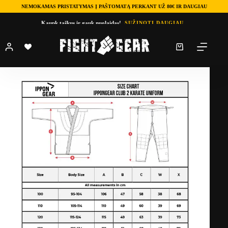
NEMOKAMAS PRISTATYMAS Į PAŠTOMATĄ PERKANT UŽ 80€ IR DAUGIAU
Skip
Kaupk taškus ir gauk nuolaidas!
SUŽINOTI DAUGIAU
to
content
Shopping
cart