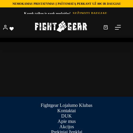
NEMOKAMAS PRISTATYMAS Į PAŠTOMATĄ PERKANT UŽ 80€ IR DAUGIAU
Kaupk taškus ir gauk nuolaidas!
SUŽINOTI DAUGIAU
Parduotuve
dezodorantas pirštinėms
dezodorantas pirštinėms
Produktų nerasta.
Fightgear Lojalumo Klubas
Kontaktai
DUK
Apie mus
Akcijos
Prekiniai ženklai