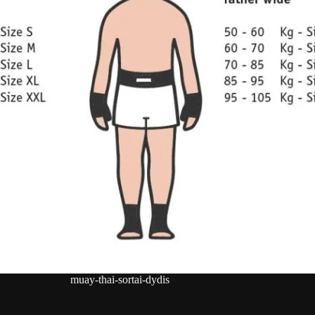
muay-thai-sortai-dydis