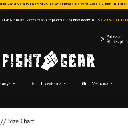
OKAMAS PRISTATYMAS Į PAŠTOMATĄ PERKANT UŽ 80€ IR DAU
TGEAR nariu, kaupk taškus ir paversk juos nuolaidomis!
SUŽINOTI DA
Adresas:
Šilutės pl.
ranga
Inventorius
Medicina