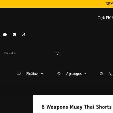
NEM
Skip
to
Tapk FIGH
content
No
results
Pirštinės
Apsaugos
Ap