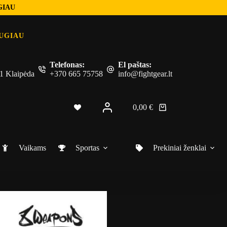
GIAU
UGIAU
Telefonas:
El paštas:
 51 Klaipėda
+370 665 75758
info@fightgear.lt
0,00
€
Shopping
cart
Vaikams
Sportas
Prekiniai ženklai