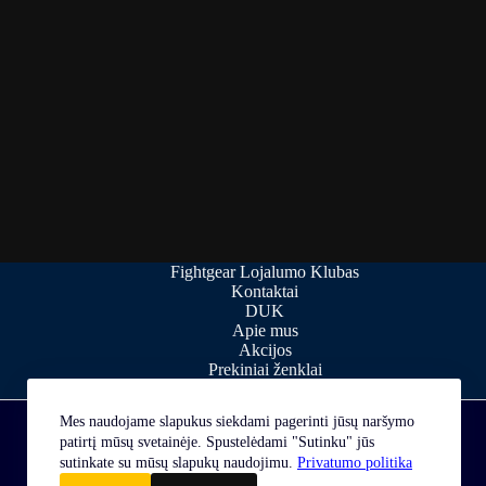
Fightgear Lojalumo Klubas
Kontaktai
DUK
Apie mus
Akcijos
Prekiniai ženklai
Straipsniai
Mes naudojame slapukus siekdami pagerinti jūsų naršymo
patirtį mūsų svetainėje. Spustelėdami "Sutinku" jūs
sutinkate su mūsų slapukų naudojimu.
Privatumo politika