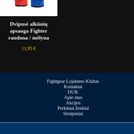
Dvipusė alkūnių
apsauga Fighter
raudona / mėlyna
11,95
€
Fightgear Lojalumo Klubas
Kontaktai
DUK
Apie mus
Akcijos
Prekiniai ženklai
Straipsniai