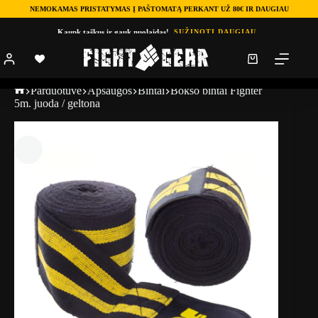
NEMOKAMAS PRISTATYMAS Į PAŠTOMATĄ PERKANT UŽ 80€ IR DAUGIAU
Kaupk taškus ir gauk nuolaidas!
SUŽINOTI DAUGIAU
Parduotuve
Apsaugos
Bintai
Bokso bintai Fighter
5m. juoda / geltona