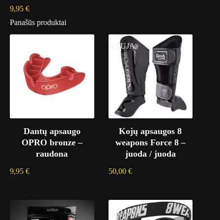
9,95
€
Panašūs produktai
NAUJA
Dantų apsaugo
Kojų apsaugos 8
OPRO bronze –
weapons Force 8 –
raudona
juoda / juoda
9,95
€
50,00
€
NAUJA