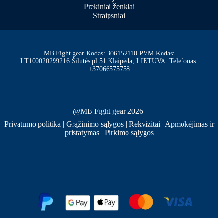
Prekiniai ženklai
Straipsniai
MB Fight gear Kodas: 306152110 PVM Kodas:
LT100020299216 Šilutės pl 51 Klaipėda, LIETUVA. Telefonas:
+37066575758
@MB Fight gear 2026
Privatumo politika
|
Grąžinimo sąlygos
|
Rekvizitai
|
Apmokėjimas ir
pristatymas
|
Pirkimo sąlygos