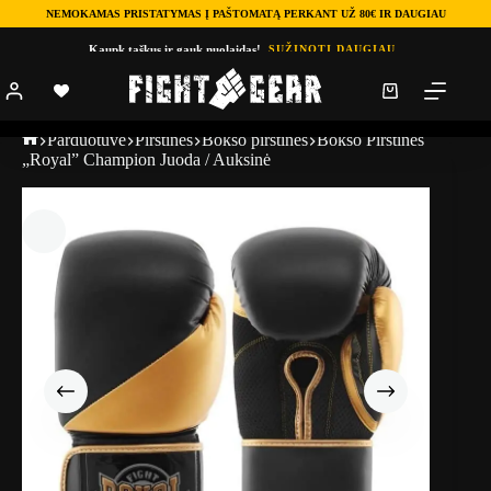
NEMOKAMAS PRISTATYMAS Į PAŠTOMATĄ PERKANT UŽ 80€ IR DAUGIAU
Kaupk taškus ir gauk nuolaidas!
SUŽINOTI DAUGIAU
Parduotuve
Pirštinės
Bokso pirštinės
Bokso Pirštinės
„Royal” Champion Juoda / Auksinė