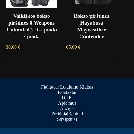
Vaikiškos bokso
Bokso pirštinės
pirštinės 8 Weapons
Hayabusa
Unlimited 2.0 – juoda
Mayweather
/ juoda
Contender
30,00
€
65,00
€
Fightgear Lojalumo Klubas
Kontaktai
DUK
Apie mus
Akcijos
Prekiniai ženklai
Straipsniai