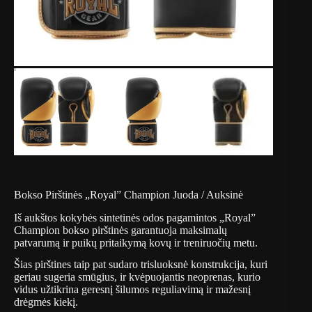
Bokso Pirštinės „Royal” Champion Juoda / Auksinė
Iš aukštos kokybės sintetinės odos pagamintos „Royal”
Champion bokso pirštinės garantuoja maksimalų
patvarumą ir puikų pritaikymą kovų ir treniruočių metu.
Šias pirštines taip pat sudaro trisluoksnė konstrukcija, kuri
geriau sugeria smūgius, ir kvėpuojantis neoprenas, kurio
vidus užtikrina geresnį šilumos reguliavimą ir mažesnį
drėgmės kiekį.