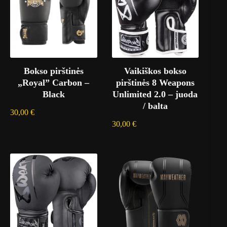
Bokso pirštinės
Vaikiškos bokso
„Royal” Carbon –
pirštinės 8 Weapons
Black
Unlimited 2.0 – juoda
/ balta
30,00
€
30,00
€