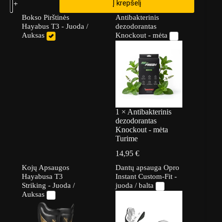
Į krepšelį
Bokso Pirštinės
Antibakterinis
Hayabus T3 - Juoda /
dezodorantas
Auksas
Knockout - mėta
1
×
Antibakterinis
dezodorantas
Knockout - mėta
Turime
14,95
€
Kojų Apsaugos
Dantų apsauga Opro
Hayabusa T3
Instant Custom-Fit -
Striking - Juoda /
juoda / balta
Auksas