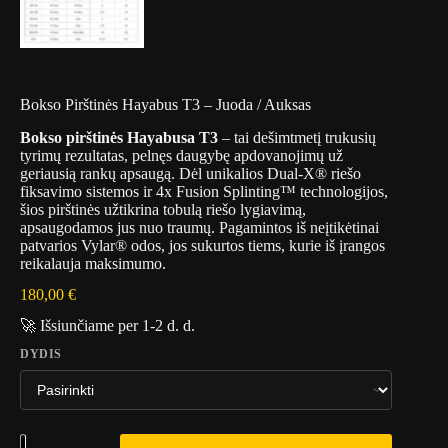
Bokso Pirštinės Hayabus T3 – Juoda / Auksas
Bokso pirštinės Hayabusa T3
– tai dešimtmetį trukusių
tyrimų rezultatas, pelnęs daugybę apdovanojimų už
geriausią rankų apsaugą.
Dėl unikalios Dual-X® riešo
fiksavimo sistemos ir 4x Fusion Splinting™ technologijos,
šios pirštinės užtikrina tobulą riešo lygiavimą,
apsaugodamos jus nuo traumų.
Pagamintos iš neįtikėtinai
patvarios Vylar® odos, jos sukurtos tiems, kurie iš įrangos
reikalauja maksimumo.
180,00
€
🚀 Išsiunčiame per 1-2 d. d.
DYDIS