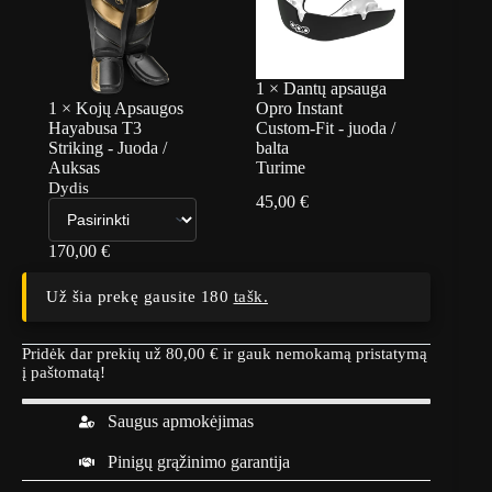
1
×
Dantų apsauga
1
×
Kojų Apsaugos
Opro Instant
Hayabusa T3
Custom-Fit - juoda /
Striking - Juoda /
balta
Auksas
Turime
Dydis
45,00
€
170,00
€
Už šia prekę gausite 180
tašk.
Pridėk dar prekių už
80,00
€
ir gauk nemokamą pristatymą
į paštomatą!
Saugus apmokėjimas
Pinigų grąžinimo garantija