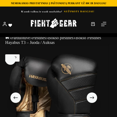
NEMOKAMAS PRISTATYMAS Į PAŠTOMATĄ PERKANT UŽ 80€ IR DAUGIAU
Kaupk taškus ir gauk nuolaidas!
SUŽINOTI DAUGIAU
Parduotuve
Pirštinės
Bokso pirštinės
Bokso Pirštinės
Hayabus T3 – Juoda / Auksas
TOP