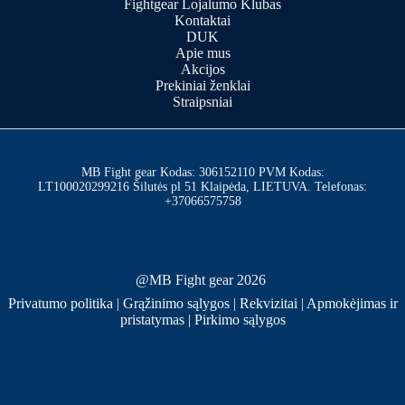
Fightgear Lojalumo Klubas
Kontaktai
DUK
Apie mus
Akcijos
Prekiniai ženklai
Straipsniai
MB Fight gear Kodas: 306152110 PVM Kodas:
LT100020299216 Šilutės pl 51 Klaipėda, LIETUVA. Telefonas:
+37066575758
@MB Fight gear 2026
Privatumo politika
|
Grąžinimo sąlygos
|
Rekvizitai
|
Apmokėjimas ir
pristatymas
|
Pirkimo sąlygos