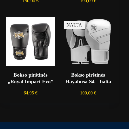
150,00
€
100,00
€
NAUJA
Bokso pirštinės
Bokso pirštinės
„Royal Impact Evo”
Hayabusa S4 – balta
64,95
€
100,00
€