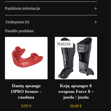
H
u
Papildoma informacija
l
k
A
Atsiliepimai (0)
d
u
l
Panašūs produktai
t
NAUJA
Dantų apsaugo
Kojų apsaugos 8
OPRO bronze –
weapons Force 8 –
raudona
juoda / juoda
9,95
€
50,00
€