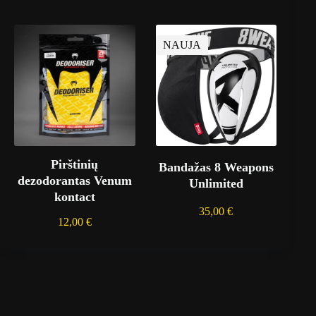
NAUJA
Pirštinių
Bandažas 8 Weapons
dezodorantas Venum
Unlimited
kontact
35,00
€
12,00
€