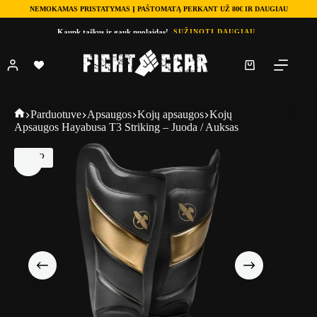
NEMOKAMAS PRISTATYMAS Į PAŠTOMATĄ PERKANT UŽ 80€ IR DAUGIAU
Skip
Kaupk taškus ir gauk nuolaidas!
SUŽINOTI DAUGIAU
to
content
Shopping
cart
Fightgear
Parduotuve
Apsaugos
Kojų apsaugos
Kojų
Apsaugos Hayabusa T3 Striking – Juoda / Auksas
TOP