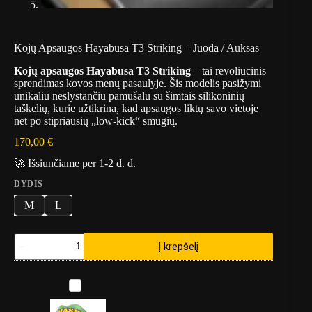
Kojų Apsaugos Hayabusa T3 Striking – Juoda / Auksas
Kojų apsaugos Hayabusa T3 Striking
– tai revoliucinis
sprendimas kovos menų pasaulyje.
Šis modelis pasižymi
unikaliu neslystančiu pamušalu su šimtais silikoninių
taškelių,
kurie užtikrina,
kad apsaugos liktų savo vietoje
net po stipriausių „low-kick“ smūgių.
170,00
€
🚀 Išsiunčiame per 1-2 d. d.
DYDIS
M
L
produkto
Į krepšelį
kiekis:
Kojų
Apsaugos
D
Hayabusa
a
T3
n
Striking