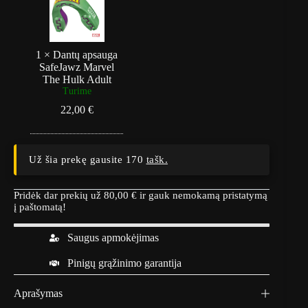
t
-
ų
Juoda
a
/
p
Auksas
s
1
×
Dantų apsauga
a
SafeJawz Marvel
u
The Hulk Adult
g
Turime
a
22,00
€
S
a
f
e
J
Už šia prekę gausite 170
tašk.
a
w
z
Pridėk dar prekių už
80,00
€
ir gauk nemokamą pristatymą
M
į paštomatą!
a
r
Saugus apmokėjimas
v
e
Pinigų grąžinimo garantija
l
T
h
Aprašymas
e