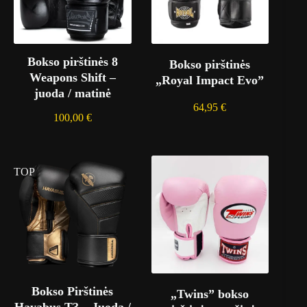
Bokso pirštinės 8
Bokso pirštinės
Weapons Shift –
„Royal Impact Evo”
juoda / matinė
64,95
€
100,00
€
TOP
Bokso Pirštinės
„Twins” bokso
Hayabus T3 – Juoda /