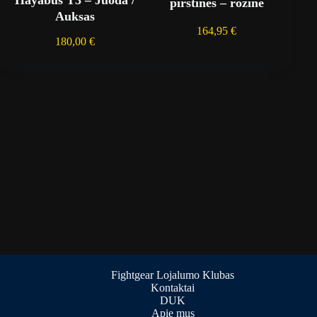
pirštinės – rožinė
Auksas
164,95
€
180,00
€
Fightgear Lojalumo Klubas
Kontaktai
DUK
Apie mus