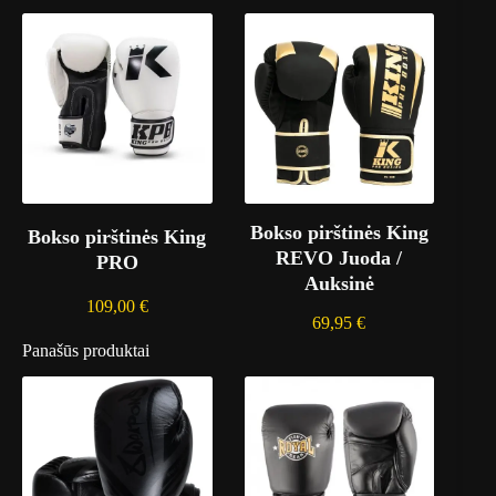
Bokso pirštinės King
Bokso pirštinės King
REVO Juoda /
PRO
Auksinė
109,00
€
69,95
€
Panašūs produktai