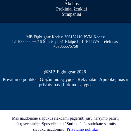
Akcijos
Prekiniai ženklai
Straipsniai
MB Fight gear Kodas: 306152110 PVM Kodas:
LT100020299216 Šilutės pl 51 Klaipėda, LIETUVA. Telefonas:
+37066575758
@MB Fight gear 2026
Privatumo politika
|
Grąžinimo sąlygos
|
Rekvizitai
|
Apmokėjimas ir
pristatymas
|
Pirkimo sąlygos
Mes naudojame slapukus siekdami pagerinti jūsų naršymo patirtį
mūsų svetainėje. Spustelėdami "Sutinku" jūs sutinkate su mūsų
slapukų naudojimu.
Privatumo politika