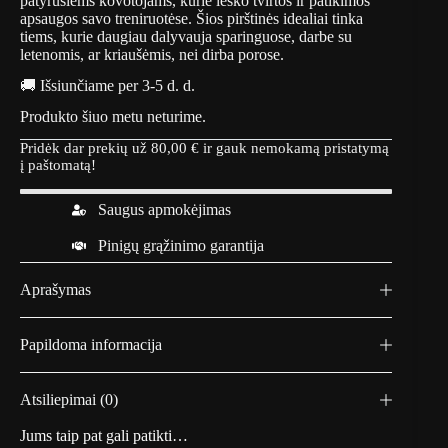
patyrusiems kovotojams, kurie ieško tvirtos ir patikimos
apsaugos savo treniruotėse. Šios pirštinės idealiai tinka
tiems, kurie daugiau dalyvauja sparinguose, darbe su
letenomis, ar kriaušėmis, nei dirba porose.
🚚 Išsiunčiame per 3-5 d. d.
Produkto šiuo metu neturime.
Pridėk dar prekių už
80,00
€
ir gauk nemokamą pristatymą
į paštomatą!
Saugus apmokėjimas
Pinigų grąžinimo garantija
Aprašymas
Papildoma informacija
Atsiliepimai (0)
Jums taip pat gali patikti…