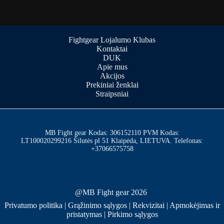
Fightgear Lojalumo Klubas
Kontaktai
DUK
Apie mus
Akcijos
Prekiniai ženklai
Straipsniai
MB Fight gear Kodas: 306152110 PVM Kodas:
LT100020299216 Šilutės pl 51 Klaipėda, LIETUVA. Telefonas:
+37066575758
@MB Fight gear 2026
Privatumo politika
|
Grąžinimo sąlygos
|
Rekvizitai
|
Apmokėjimas ir
pristatymas
|
Pirkimo sąlygos