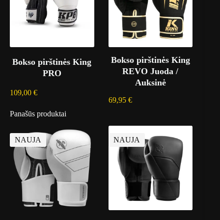
Bokso pirštinės King
Bokso pirštinės King
REVO Juoda /
PRO
Auksinė
109,00
€
69,95
€
Panašūs produktai
NAUJA
NAUJA