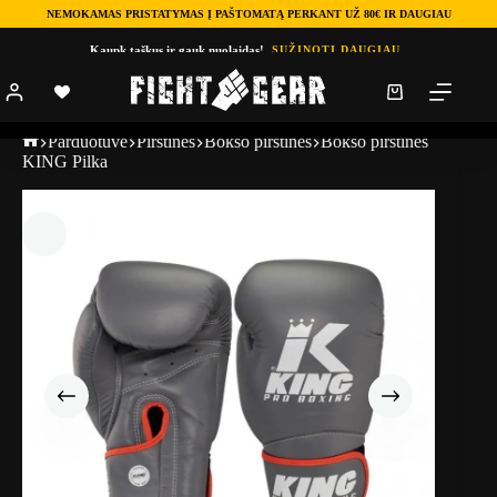
NEMOKAMAS PRISTATYMAS Į PAŠTOMATĄ PERKANT UŽ 80€ IR DAUGIAU
Kaupk taškus ir gauk nuolaidas!
SUŽINOTI DAUGIAU
Parduotuve
Pirštinės
Bokso pirštinės
Bokso pirštinės
KING Pilka