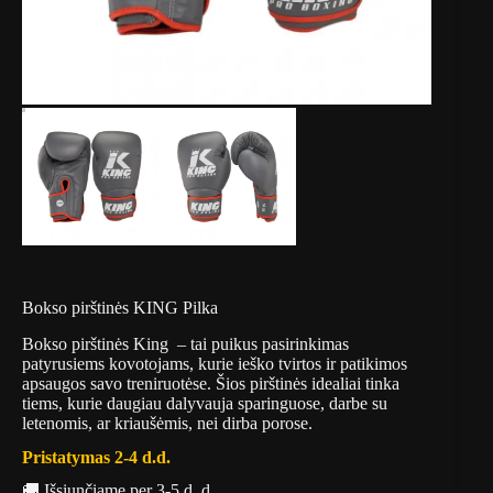
Bokso pirštinės KING Pilka
Bokso pirštinės King – tai puikus pasirinkimas
patyrusiems kovotojams, kurie ieško tvirtos ir patikimos
apsaugos savo treniruotėse. Šios pirštinės idealiai tinka
tiems, kurie daugiau dalyvauja sparinguose, darbe su
letenomis, ar kriaušėmis, nei dirba porose.
Pristatymas 2-4 d.d.
🚚 Išsiunčiame per 3-5 d. d.