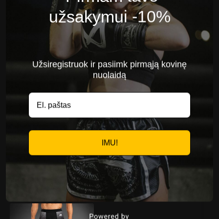
Atsiliepimai (0)
užsakymui -10%
Panašūs produktai
NAUJA
Užsiregistruok ir pasiimk pirmąją kovinę
nuolaidą
Bokso pirštinės
Pirštinių
IMU!
Venum Challenger
dezodorantas Venum
2.5 – juoda / auksinė
kontact
65,00
€
12,00
€