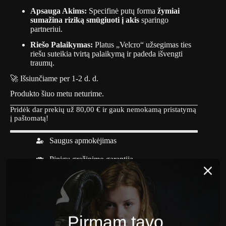
Apsauga Akims:
Specifinė putų forma
žymiai
sumažina riziką smūgiuoti į akis
sparingo
partneriui.
Riešo Palaikymas:
Platus „Velcro“ užsegimas ties
riešu suteikia tvirtą palaikymą ir padeda išvengti
traumų.
🚀 Išsiunčiame per 1-2 d. d.
Produkto šiuo metu neturime.
Pridėk dar prekių už
80,00
€
ir gauk nemokamą pristatymą
į paštomatą!
Saugus apmokėjimas
Pinigų grąžinimo garantija
Aprašymas
Papildoma informacija
Pirmam tavo