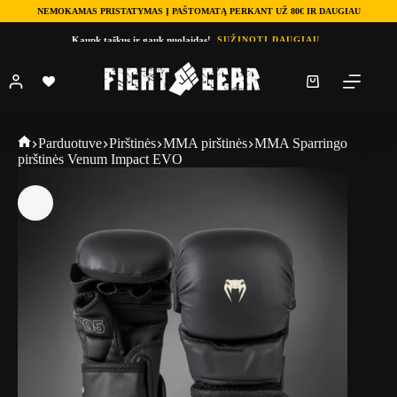
NEMOKAMAS PRISTATYMAS Į PAŠTOMATĄ PERKANT UŽ 80€ IR DAUGIAU
Skip
Kaupk taškus ir gauk nuolaidas!
SUŽINOTI DAUGIAU
to
content
Shopping
cart
Fightgear
Parduotuve
Pirštinės
MMA pirštinės
MMA Sparringo
pirštinės Venum Impact EVO