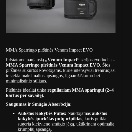
MMA Sparringo pirštinės Venum Impact EVO
Pristatome naujausią
„Venum Impact“
serijos evoliuciją –
MMA Sparringo pirštinės Venum Impact EVO
.
Šios
pirštinės sukurtos kovotojams, kurie intensyviai treniruojasi
ir siekia maksimalios apsaugos, ilgaamžiškumo bei
minimalistinio stiliaus.
Pirštinės idealiai tinka
reguliariam MMA sparingui (2–4
kartus per savaitę)
.
Saugumas ir Smūgio Absorbcija:
Aukštos Kokybės Putos:
Naudojamas
aukštos
kokybės įpurkštas putų užpildas
, kuris puikiai
sugeria kiekvieno smūgio jėgą, užtikrinant optimalią
krumplių apsaugą.