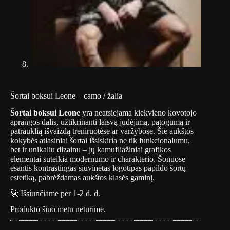
Šortai boksui Leone – camo / žalia
Šortai boksui Leone
yra neatsiejama kiekvieno kovotojo
aprangos dalis, užtikrinanti laisvą judėjimą, patogumą ir
patrauklią išvaizdą treniruotėse ar varžybose. Šie aukštos
kokybės atlasiniai šortai išsiskiria ne tik funkcionalumu,
bet ir unikaliu dizainu – jų kamufliažiniai grafikos
elementai suteikia modernumo ir charakterio. Šonuose
esantis kontrastingas siuvinėtas logotipas papildo šortų
estetiką, pabrėždamas aukštos klasės gaminį.
🚀 Išsiunčiame per 1-2 d. d.
Produkto šiuo metu neturime.