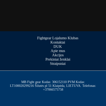
Fightgear Lojalumo Klubas
Kontaktai
DUK
Apie mus
Akcijos
Prekiniai ženklai
Straipsniai
MB Fight gear Kodas: 306152110 PVM Kodas:
LT100020299216 Šilutės pl 51 Klaipėda, LIETUVA. Telefonas:
+37066575758