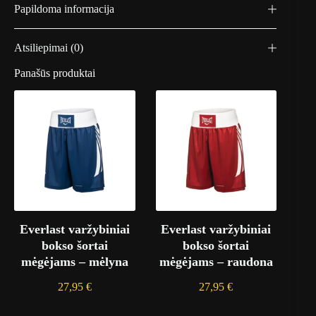
a
Papildoma informacija
n
t
a
Atsiliepimai (0)
M
u
Panašūs produktai
e
r
t
e
-
j
u
o
d
a
/
r
u
Everlast varžybiniai
Everlast varžybiniai
d
a
bokso šortai
bokso šortai
mėgėjams – mėlyna
mėgėjams – raudona
27,95
€
27,95
€