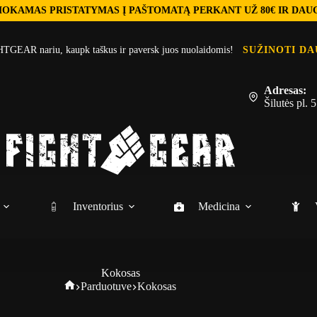
OKAMAS PRISTATYMAS Į PAŠTOMATĄ PERKANT UŽ 80€ IR DAU
TGEAR nariu, kaupk taškus ir paversk juos nuolaidomis!
SUŽINOTI DA
Adresas:
Šilutės pl.
Inventorius
Medicina
Kokosas
Parduotuve
Kokosas