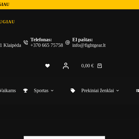
GIAU
UGIAU
Telefonas:
El paštas:
 51 Klaipėda
+370 665 75758
info@fightgear.lt
0,00
€
Vaikams
Sportas
Prekiniai ženklai