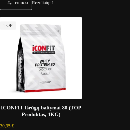
Rezultatų: 1
FILTRAI
TOP
ICONFIT Išrūgų baltymai 80 (TOP
Produktas, 1KG)
30,95
€