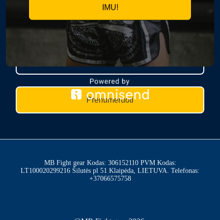
IMU!
PRENUMERUOK NAUJIENAS
Prenumeruoti
MB Fight gear Kodas: 306152110 PVM Kodas:
LT100020299216 Šilutės pl 51 Klaipėda, LIETUVA. Telefonas:
+37066575758