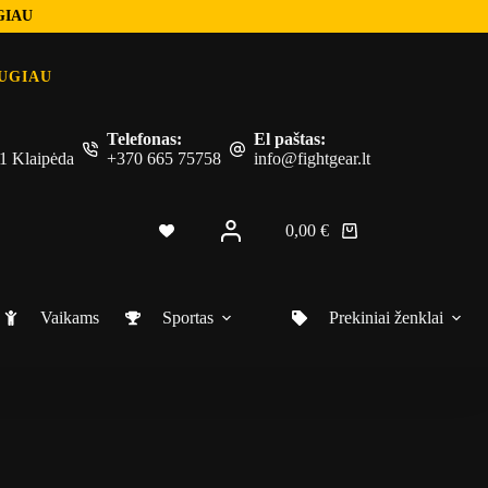
GIAU
UGIAU
Telefonas:
El paštas:
 51 Klaipėda
+370 665 75758
info@fightgear.lt
0,00
€
Shopping
cart
Vaikams
Sportas
Prekiniai ženklai