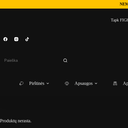
NEM
Skip
to
Tapk FIGH
content
No
results
Pirštinės
Apsaugos
Ap
Produktų nerasta.