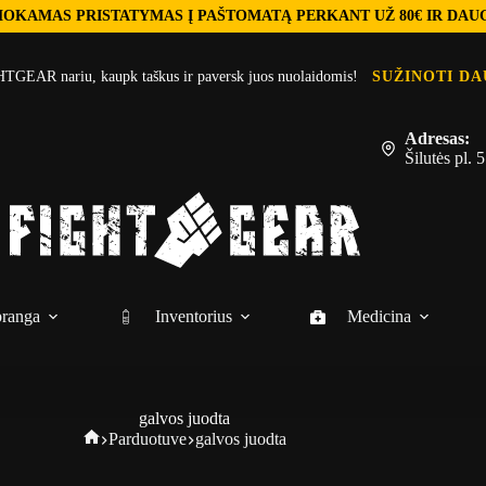
OKAMAS PRISTATYMAS Į PAŠTOMATĄ PERKANT UŽ 80€ IR DAU
TGEAR nariu, kaupk taškus ir paversk juos nuolaidomis!
SUŽINOTI DA
Adresas:
Šilutės pl.
ranga
Inventorius
Medicina
galvos juodta
Fightgear
Parduotuve
galvos juodta