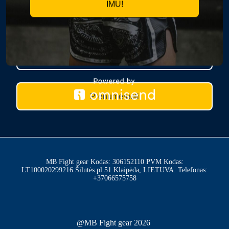
IMU!
PRENUMERUOK NAUJIENAS
Prenumeruoti
MB Fight gear Kodas: 306152110 PVM Kodas:
LT100020299216 Šilutės pl 51 Klaipėda, LIETUVA. Telefonas:
+37066575758
@MB Fight gear 2026