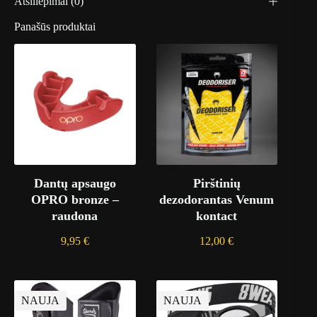
Atsiliepimai (0)
Panašūs produktai
Dantų apsaugo
Pirštinių
OPRO bronze –
dezodorantas Venum
raudona
kontact
9,95
€
12,00
€
NAUJA
NAUJA