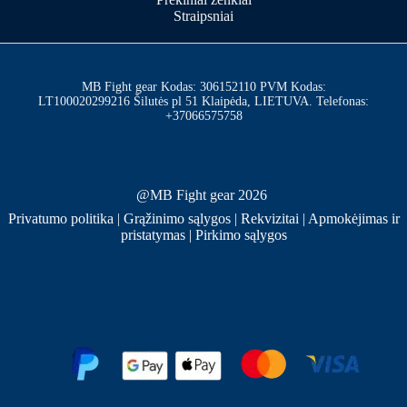
Straipsniai
MB Fight gear Kodas: 306152110 PVM Kodas:
LT100020299216 Šilutės pl 51 Klaipėda, LIETUVA. Telefonas:
+37066575758
@MB Fight gear 2026
Privatumo politika
|
Grąžinimo sąlygos
|
Rekvizitai
|
Apmokėjimas ir
pristatymas
|
Pirkimo sąlygos