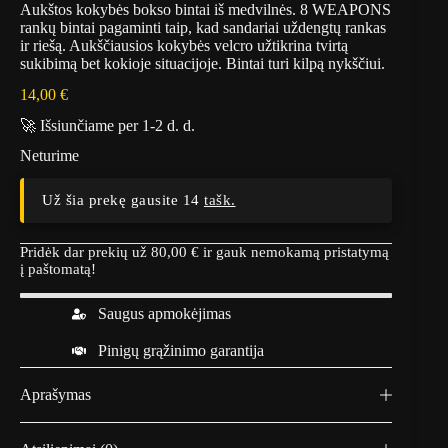
Aukštos kokybės bokso bintai iš medvilnės. 8 WEAPONS
rankų bintai pagaminti taip, kad sandariai uždengtų rankas
ir riešą. Aukščiausios kokybės velcro užtikrina tvirtą
sukibimą bet kokioje situacijoje. Bintai turi kilpą nykščiui.
14,00
€
🚀 Išsiunčiame per 1-2 d. d.
Neturime
Už šia prekę gausite 14
tašk.
Pridėk dar prekių už
80,00
€
ir gauk nemokamą pristatymą
į paštomatą!
Saugus apmokėjimas
Pinigų grąžinimo garantija
Aprašymas