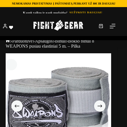
NEMOKAMAS PRISTATYMAS Į PAŠTOMATĄ PERKANT UŽ 80€ IR DAUGIAU
Kaupk taškus ir gauk nuolaidas!
SUŽINOTI DAUGIAU
Parduotuve
Apsaugos
Bintai
Bokso bintai 8
WEAPONS pusiau elastiniai 5 m. – Pilka