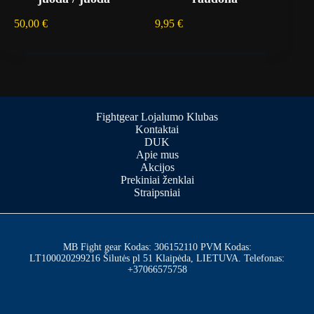
50,00
€
9,95
€
Fightgear Lojalumo Klubas
Kontaktai
DUK
Apie mus
Akcijos
Prekiniai ženklai
Straipsniai
MB Fight gear Kodas: 306152110 PVM Kodas:
LT100020299216 Šilutės pl 51 Klaipėda, LIETUVA. Telefonas:
+37066575758