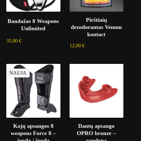
Pirštinių
Bandažas 8 Weapons
dezodorantas Venum
Unlimited
kontact
35,00
€
12,00
€
NAUJA
Kojų apsaugos 8
Dantų apsaugo
weapons Force 8 –
OPRO bronze –
juoda / juoda
raudona