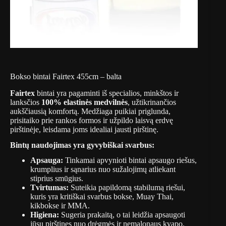
Bokso bintai Fairtex 455cm – balta
Fairtex
bintai yra pagaminti iš specialios, minkštos ir
lanksčios
100% elastinės medvilnės
, užtikrinančios
aukščiausią komfortą. Medžiaga puikiai priglunda,
prisitaiko prie rankos formos ir užpildo laisvą erdvę
pirštinėje, leisdama joms idealiai jausti pirštinę.
Bintų naudojimas yra gyvybiškai svarbus:
Apsauga:
Tinkamai apvynioti bintai apsaugo riešus,
krumplius ir sąnarius nuo sužalojimų atliekant
stiprius smūgius.
Tvirtumas:
Suteikia papildomą stabilumą riešui,
kuris yra kritiškai svarbus bokse, Muay Thai,
kikbokse ir MMA.
Higiena:
Sugeria prakaitą, o tai leidžia apsaugoti
jūsų pirštines nuo drėgmės ir nemalonaus kvapo.