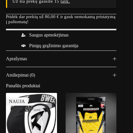
Už šia prekę gausite 15
tašk.
Pridėk dar prekių už
80,00
€
ir gauk nemokamą pristatymą
į paštomatą!
Saugus apmokėjimas
Pinigų grąžinimo garantija
Aprašymas
Atsiliepimai (0)
Panašūs produktai
NAUJA