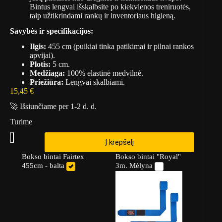
Bintus lengvai išskalbsite po kiekvienos treniruotės,
taip užtikrindami rankų ir inventoriaus higieną.
Savybės ir specifikacijos:
Ilgis:
455 cm (puikiai tinka patikimai ir pilnai rankos
apvijai).
Plotis:
5 cm.
Medžiaga:
100% elastinė medvilnė.
Priežiūra:
Lengvai skalbiami.
15,45
€
🚀 Išsiunčiame per 1-2 d. d.
Turime
Į krepšelį
Bokso bintai Fairtex
Bokso bintai "Royal"
455cm - balta
3m. Mėlyna