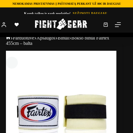
NEMOKAMAS PRISTATYMAS Į PAŠTOMATĄ PERKANT UŽ 80€ IR DAUGIAU
Kaupk taškus ir gauk nuolaidas!
SUŽINOTI DAUGIAU
Parduotuve
Apsaugos
Bintai
Bokso bintai Fairtex
455cm – balta