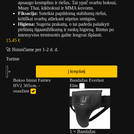
apsaugo krumplius ir riešus. Tai ypač svarbu boksui,
Muay Thai, kikboksui ir MMA kovoms.
Fiksacija:
Suteikia papildomą stabilumą riešui,
kritiškai svarbų atliekant stiprius smūgius.
Higiena:
Sugeria prakaitą, o tai padeda palaikyti
pirštinių ilgaamžiškumą ir rankų higieną. Bintus po
intensyvios treniruotės galite lengvai išplauti.
15,45
€
🚀 Išsiunčiame per 1-2 d. d.
Turime
Į krepšelį
Bokso bintai Fairtex
Bandažas Everlast
HV2 305cm. -
Elite
oranžinė
1
×
Bandažas