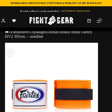
NEMOKAMAS PRISTATYMAS Į PAŠTOMATĄ PERKANT UŽ 80€ IR DAUGIAU
Kaupk taškus ir gauk nuolaidas!
SUŽINOTI DAUGIAU
Parduotuve
Apsaugos
Bintai
Bokso bintai Fairtex
HV2 305cm. – oranžinė