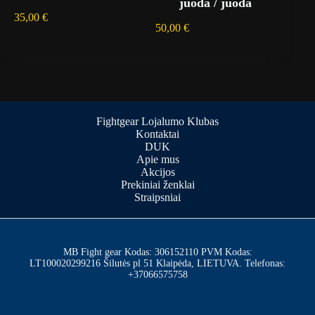
juoda / juoda
35,00
€
50,00
€
Fightgear Lojalumo Klubas
Kontaktai
DUK
Apie mus
Akcijos
Prekiniai ženklai
Straipsniai
MB Fight gear Kodas: 306152110 PVM Kodas:
LT100020299216 Šilutės pl 51 Klaipėda, LIETUVA. Telefonas:
+37066575758