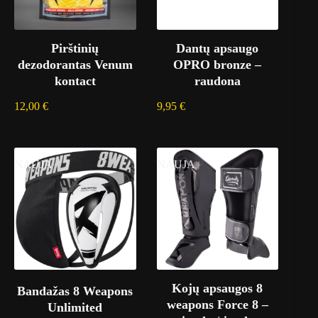
Pirštinių
Dantų apsaugo
dezodorantas Venum
OPRO bronze –
kontact
raudona
12,00
€
9,95
€
NAUJA
NAUJA
Kojų apsaugos 8
Bandažas 8 Weapons
weapons Force 8 –
Unlimited