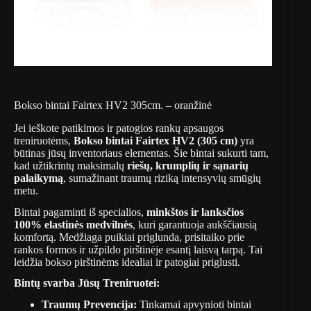
Bokso bintai Fairtex HV2 305cm. – oranžinė
Jei ieškote patikimos ir patogios rankų apsaugos
treniruotėms,
Bokso bintai Fairtex HV2 (305 cm)
yra
būtinas jūsų inventoriaus elementas. Šie bintai sukurti tam,
kad užtikrintų maksimalų
riešų, krumplių ir sąnarių
palaikymą
, sumažinant traumų riziką intensyvių smūgių
metu.
Bintai pagaminti iš specialios,
minkštos ir lanksčios
100% elastinės medvilnės
, kuri garantuoja aukščiausią
komfortą. Medžiaga puikiai priglunda, prisitaiko prie
rankos formos ir užpildo pirštinėje esantį laisvą tarpą. Tai
leidžia bokso pirštinėms idealiai ir patogiai priglusti.
Bintų svarba Jūsų Treniruotei:
Traumų Prevencija:
Tinkamai apvynioti bintai