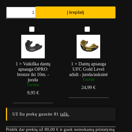
produkto
Į krepšelį
kiekis:
Bokso
pirštinės
V
D
Everlast
a
a
1910
i
n
classic
k
t
-
i
ų
ruda
š
a
k
p
a
s
1
×
Vaikiška dantų
1
×
Dantų apsauga
d
a
apsauga OPRO
UFC Gold Level
a
u
bronze iki 10m. -
adult - juoda/auksinė
n
g
juoda
Turime
t
a
Turime
24,99
€
ų
U
9,95
€
a
F
p
C
s
G
a
o
u
l
Už šia prekę gausite 81
tašk.
g
d
a
L
O
e
Pridėk dar prekių už
80,00
€
ir gauk nemokamą pristatymą