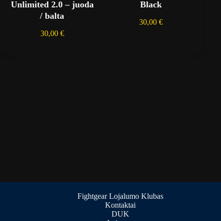
Unlimited 2.0 – juoda
Black
/ balta
30,00
€
30,00
€
Fightgear Lojalumo Klubas
Kontaktai
DUK