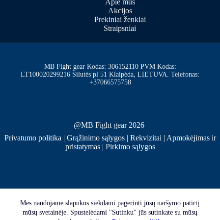
Apie mus
Akcijos
Prekiniai ženklai
Straipsniai
MB Fight gear Kodas: 306152110 PVM Kodas:
LT100020299216 Šilutės pl 51 Klaipėda, LIETUVA. Telefonas:
+37066575758
@MB Fight gear 2026
Privatumo politika
|
Grąžinimo sąlygos
|
Rekvizitai
|
Apmokėjimas ir
pristatymas
|
Pirkimo sąlygos
Mes naudojame slapukus siekdami pagerinti jūsų naršymo patirtį
mūsų svetainėje. Spustelėdami "Sutinku" jūs sutinkate su mūsų