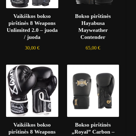
Vaikiškos bokso
Bokso pirštinės
pirštinės 8 Weapons
Hayabusa
Unlimited 2.0 – juoda
Mayweather
/ juoda
Contender
30,00
€
65,00
€
Vaikiškos bokso
Bokso pirštinės
pirštinės 8 Weapons
„Royal” Carbon –