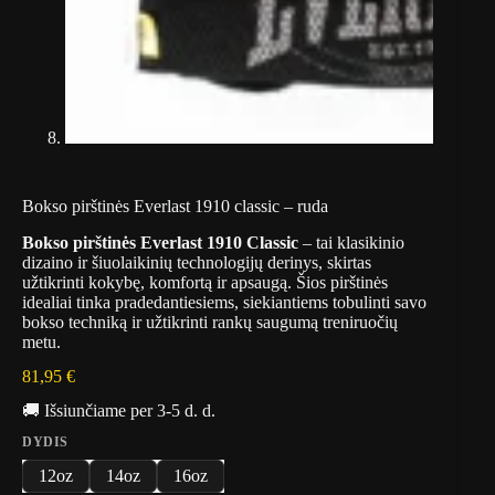
Bokso pirštinės Everlast 1910 classic – ruda
Bokso pirštinės Everlast 1910 Classic
– tai klasikinio
dizaino ir šiuolaikinių technologijų derinys, skirtas
užtikrinti kokybę, komfortą ir apsaugą. Šios pirštinės
idealiai tinka pradedantiesiems, siekiantiems tobulinti savo
bokso techniką ir užtikrinti rankų saugumą treniruočių
metu.
81,95
€
🚚 Išsiunčiame per 3-5 d. d.
DYDIS
12oz
14oz
16oz