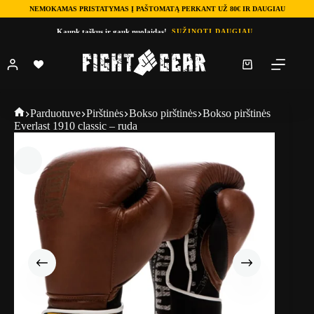
NEMOKAMAS PRISTATYMAS Į PAŠTOMATĄ PERKANT UŽ 80€ IR DAUGIAU
Skip
Kaupk taškus ir gauk nuolaidas!
SUŽINOTI DAUGIAU
to
content
Shopping
cart
Fightgear
Parduotuve
Pirštinės
Bokso pirštinės
Bokso pirštinės
Everlast 1910 classic – ruda