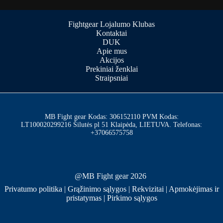
Fightgear Lojalumo Klubas
Kontaktai
DUK
Apie mus
Akcijos
Prekiniai ženklai
Straipsniai
MB Fight gear Kodas: 306152110 PVM Kodas:
LT100020299216 Šilutės pl 51 Klaipėda, LIETUVA. Telefonas:
+37066575758
@MB Fight gear 2026
Privatumo politika
|
Grąžinimo sąlygos
|
Rekvizitai
|
Apmokėjimas ir
pristatymas
|
Pirkimo sąlygos