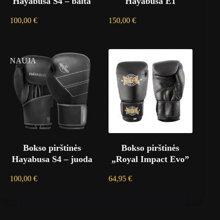
Hayabusa S4 – balta
Hayabusa E1
100,00
€
150,00
€
NAUJA
Bokso pirštinės
Bokso pirštinės
Hayabusa S4 – juoda
„Royal Impact Evo”
100,00
€
64,95
€