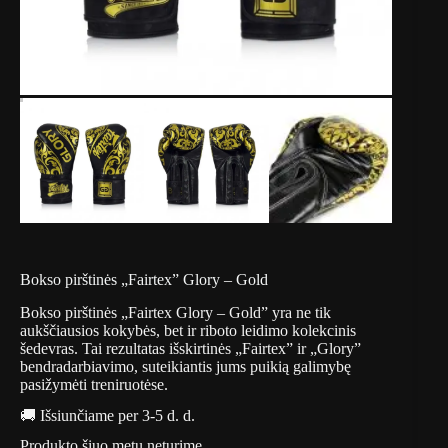
Bokso pirštinės „Fairtex” Glory – Gold
Bokso pirštinės „Fairtex Glory – Gold” yra ne tik
aukščiausios kokybės, bet ir riboto leidimo kolekcinis
šedevras. Tai rezultatas išskirtinės „Fairtex” ir „Glory”
bendradarbiavimo, suteikiantis jums puikią galimybę
pasižymėti treniruotėse.
🚚 Išsiunčiame per 3-5 d. d.
Produkto šiuo metu neturime.