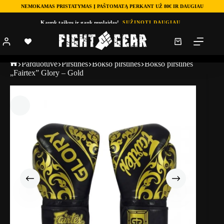
NEMOKAMAS PRISTATYMAS Į PAŠTOMATĄ PERKANT UŽ 80€ IR DAUGIAU
Kaupk taškus ir gauk nuolaidas!
SUŽINOTI DAUGIAU
Parduotuve
Pirštinės
Bokso pirštinės
Bokso pirštinės
„Fairtex” Glory – Gold