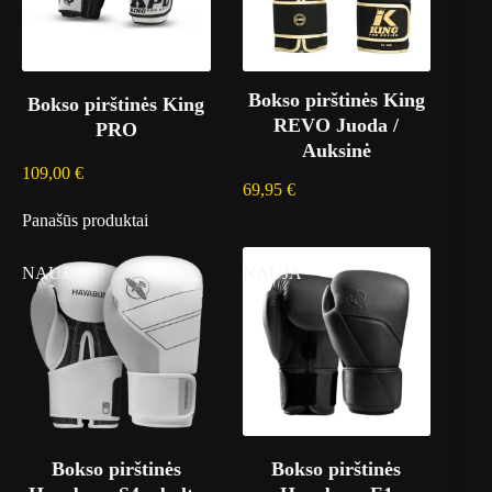
Bokso pirštinės King
Bokso pirštinės King
REVO Juoda /
PRO
Auksinė
109,00
€
69,95
€
Panašūs produktai
NAUJA
NAUJA
Bokso pirštinės
Bokso pirštinės