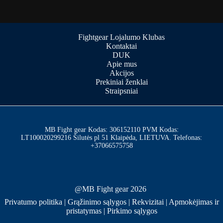
Fightgear Lojalumo Klubas
Kontaktai
DUK
Apie mus
Akcijos
Prekiniai ženklai
Straipsniai
MB Fight gear Kodas: 306152110 PVM Kodas:
LT100020299216 Šilutės pl 51 Klaipėda, LIETUVA. Telefonas:
+37066575758
@MB Fight gear 2026
Privatumo politika
|
Grąžinimo sąlygos
|
Rekvizitai
|
Apmokėjimas ir
pristatymas
|
Pirkimo sąlygos