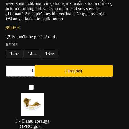
riešo zona užtikrina tvirtą atramą ir sumažina traumų riziką
tiek treniruočių, tiek varžybų metu. Dėl šios savybės
„Hitman“ Beast pirštines itin vertina pažengę kovotojai,
ieškantys ilgalaikio patikimumo.
89,95
€
🚀 Išsiunčiame per 1-2 d. d.
DYDIS
12oz
14oz
16oz
produkto
Į krepšelį
kiekis:
Bokso
pirštinės
D
"Hitman"
a
Beast
n
-
t
juoda
ų
a
p
s
1
×
Dantų apsauga
a
OPRO gold -