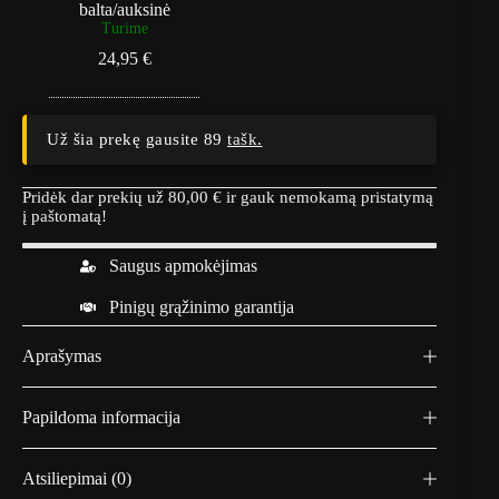
u
balta/auksinė
g
Turime
a
24,95
€
O
P
R
O
g
Už šia prekę gausite 89
tašk.
o
l
d
Pridėk dar prekių už
80,00
€
ir gauk nemokamą pristatymą
-
į paštomatą!
b
a
Saugus apmokėjimas
l
t
Pinigų grąžinimo garantija
a
/
a
Aprašymas
u
k
s
Papildoma informacija
i
n
ė
Atsiliepimai (0)