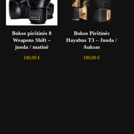
Bokso pirštinės 8
Bokso Pirštinės
Weapons Shift –
Hayabus T3 – Juoda /
juoda / matinė
Auksas
100,00
€
180,00
€