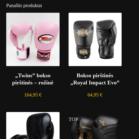
Panašūs produktai
„Twins” bokso
Bokso pirštinės
pirštinės – rožinė
„Royal Impact Evo”
164,95
€
64,95
€
TOP