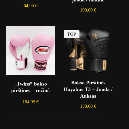
64,95
€
100,00
€
TOP
Bokso Pirštinės
„Twins” bokso
Hayabus T3 – Juoda /
pirštinės – rožinė
Auksas
164,95
€
180,00
€