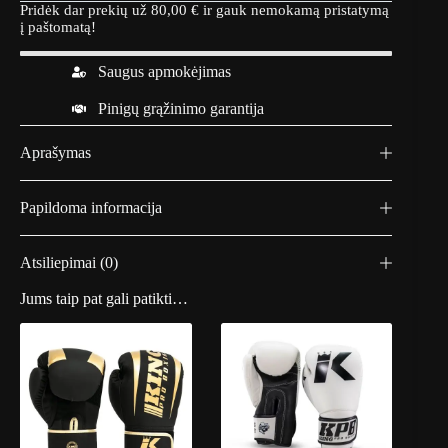
Pridėk dar prekių už
80,00
€
ir gauk nemokamą pristatymą
Balta
į paštomatą!
Saugus apmokėjimas
Pinigų grąžinimo garantija
Aprašymas
Papildoma informacija
Atsiliepimai (0)
Jums taip pat gali patikti…