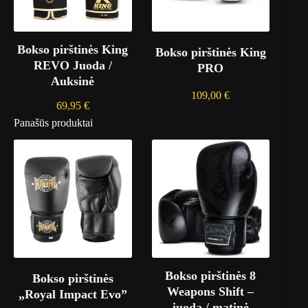
Bokso pirštinės King
Bokso pirštinės King
REVO Juoda /
PRO
Auksinė
109,00
€
69,95
€
Panašūs produktai
Bokso pirštinės 8
Bokso pirštinės
Weapons Shift –
„Royal Impact Evo”
juoda / matinė