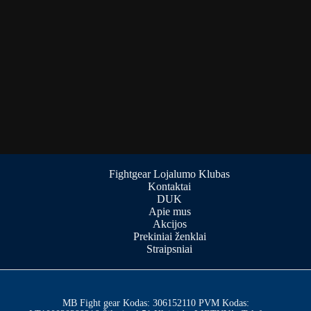
Fightgear Lojalumo Klubas
Kontaktai
DUK
Apie mus
Akcijos
Prekiniai ženklai
Straipsniai
MB Fight gear Kodas: 306152110 PVM Kodas: