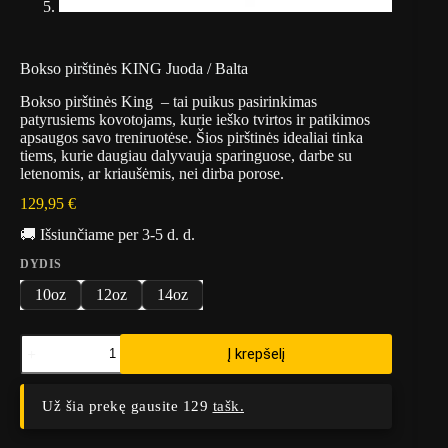
Bokso pirštinės KING Juoda / Balta
Bokso pirštinės King – tai puikus pasirinkimas
patyrusiems kovotojams, kurie ieško tvirtos ir patikimos
apsaugos savo treniruotėse. Šios pirštinės idealiai tinka
tiems, kurie daugiau dalyvauja sparinguose, darbe su
letenomis, ar kriaušėmis, nei dirba porose.
129,95
€
🚚 Išsiunčiame per 3-5 d. d.
DYDIS
10oz
12oz
14oz
produkto
Į krepšelį
kiekis:
Bokso
pirštinės
Už šia prekę gausite 129
tašk.
KING
Juoda
/