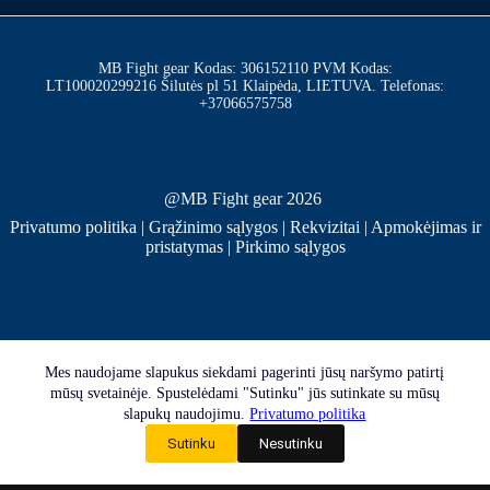
MB Fight gear Kodas: 306152110 PVM Kodas:
LT100020299216 Šilutės pl 51 Klaipėda, LIETUVA. Telefonas:
+37066575758
@MB Fight gear 2026
Privatumo politika
|
Grąžinimo sąlygos
|
Rekvizitai
|
Apmokėjimas ir
pristatymas
|
Pirkimo sąlygos
Mes naudojame slapukus siekdami pagerinti jūsų naršymo patirtį
mūsų svetainėje. Spustelėdami "Sutinku" jūs sutinkate su mūsų
slapukų naudojimu.
Privatumo politika
Sutinku
Nesutinku