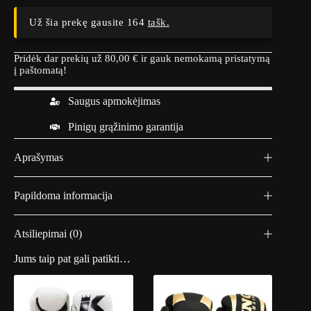
Bokso
pirštinės
Už šia prekę gausite 164
tašk.
Twins
Žalia
Pridėk dar prekių už
80,00
€
ir gauk nemokamą pristatymą
į paštomatą!
Saugus apmokėjimas
Pinigų grąžinimo garantija
Aprašymas
Papildoma informacija
Atsiliepimai (0)
Jums taip pat gali patikti…