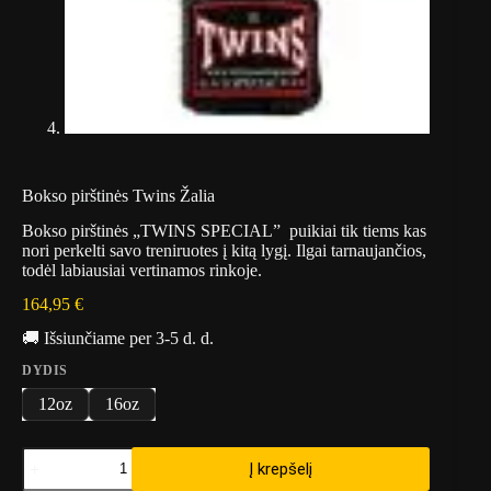
Bokso pirštinės Twins Žalia
Bokso pirštinės „TWINS SPECIAL” puikiai tik tiems kas
nori perkelti savo treniruotes į kitą lygį. Ilgai tarnaujančios,
todėl labiausiai vertinamos rinkoje.
164,95
€
🚚 Išsiunčiame per 3-5 d. d.
DYDIS
12oz
16oz
produkto
Į krepšelį
kiekis: