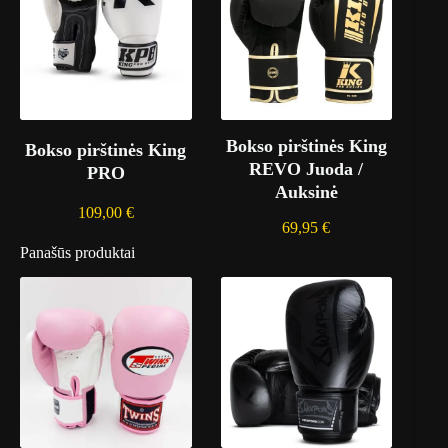
Bokso pirštinės King
Bokso pirštinės King
REVO Juoda /
PRO
Auksinė
109,00
€
69,95
€
Panašūs produktai