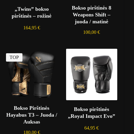
Bokso pirštinės 8
„Twins” bokso
Weapons Shift –
pirštinės – rožinė
juoda / matinė
164,95
€
100,00
€
TOP
Bokso Pirštinės
Bokso pirštinės
Hayabus T3 – Juoda /
„Royal Impact Evo”
Auksas
64,95
€
180,00
€