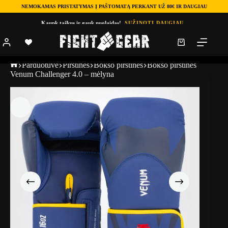
NEMOKAMAS PRISTATYMAS Į PAŠTOMATĄ PERKANT UŽ 80€ IR DAUGIAU
Kaupk taškus ir gauk nuolaidas!
SUŽINOTI DAUGIAU
Parduotuve
Pirštinės
Bokso pirštinės
Bokso pirštinės
Venum Challenger 4.0 – mėlyna