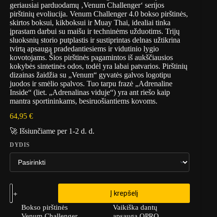
geriausiai parduodamų ‚Venum Challenger‘ serijos
pirštinių evoliucija. Venum Challenger 4.0 bokso pirštinės,
skirtos boksui, kikboksui ir Muay Thai, idealiai tinka
įprastam darbui su maišu ir techninėms užduotims. Trijų
sluoksnių storio putplastis ir sustiprintas delnas užtikrina
tvirtą apsaugą pradedantiesiems ir vidutinio lygio
kovotojams. Šios pirštinės pagamintos iš aukščiausios
kokybės sintetinės odos, todėl yra labai patvarios. Pirštinių
dizainas žaidžia su „Venum“ gyvatės galvos logotipu
juodos ir smėlio spalvos. Tuo tarpu frazė „Adrenaline
Inside“ (liet. „Adrenalinas viduje“) yra ant riešo kaip
mantra sportininkams, besiruošiantiems kovoms.
64,95
€
🚀 Išsiunčiame per 1-2 d. d.
DYDIS
Į krepšelį
Bokso pirštinės
Vaikiška dantų
Venum Challenger
apsauga OPRO