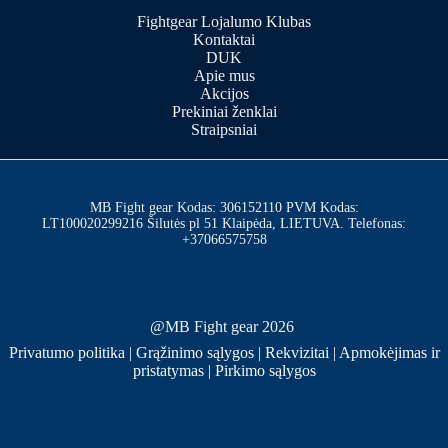
Fightgear Lojalumo Klubas
Kontaktai
DUK
Apie mus
Akcijos
Prekiniai ženklai
Straipsniai
MB Fight gear Kodas: 306152110 PVM Kodas:
LT100020299216 Šilutės pl 51 Klaipėda, LIETUVA. Telefonas:
+37066575758
@MB Fight gear 2026
Privatumo politika
|
Grąžinimo sąlygos
|
Rekvizitai
|
Apmokėjimas ir
pristatymas
|
Pirkimo sąlygos